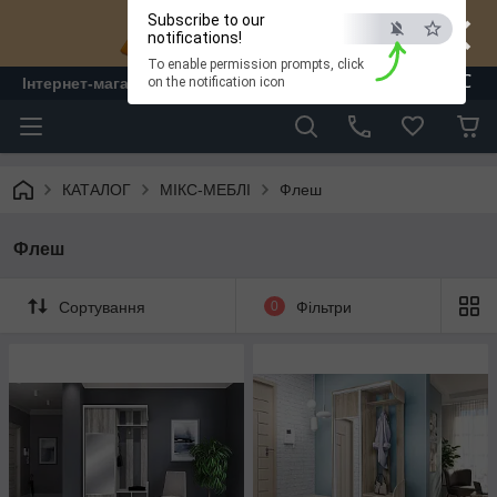
×
Subscribe to our
notifications!
To enable permission prompts, click
ESC
Інтернет-магазин "ЛАМ" - меблі
on the notification icon
КАТАЛОГ
МІКС-МЕБЛІ
Флеш
Флеш
Сортування
0
Фільтри