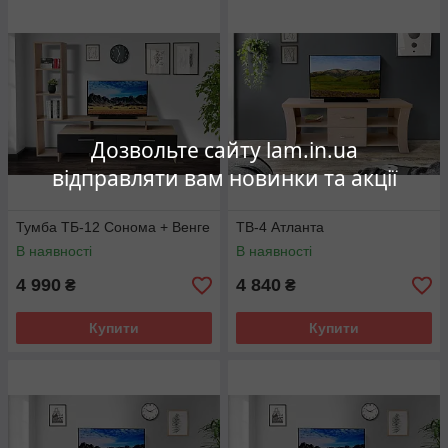
Дозвольте сайту lam.in.ua
відправляти вам новинки та акції
Тумба ТБ-12 Сонома + Венге
ТВ-4 Атланта
В наявності
В наявності
4 990
4 840
₴
₴
Купити
Купити