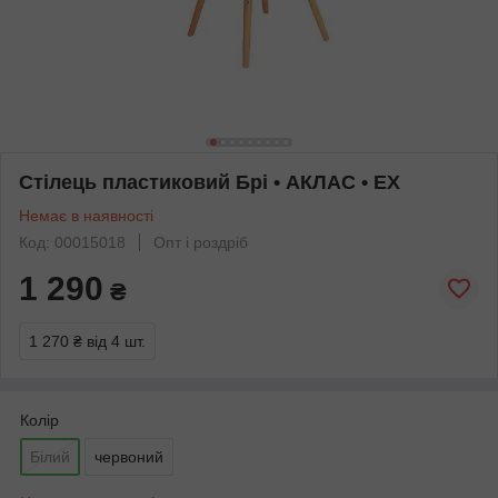
Стілець пластиковий Брі • АКЛАС • EX
Немає в наявності
Код: 00015018
Опт і роздріб
1 290
₴
1 270 ₴
від 4 шт.
Колір
Білий
червоний