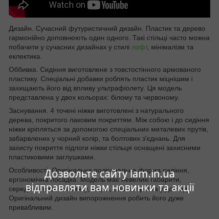
Дизайн. Сучасний футуристичний дизайн. Пластик та дерево
гармонійно доповнюють один одного. Такі стільці часто можна
побачити у сучасних дизайнах у стилі
лофт
, мінімалізм та
еклектика.
Оббивка. Сидіння виготовлене з товстостінного армованого
пластику. Спеціальні добавки роблять пластик міцнішим і
захищають його від впливу ультрафіолету. Ця модель
представлена у двох кольорах: білому та червоному.
Заснування. 4 точені ніжки виготовлені з натурального
дерева, покритого лаковим покриттям. Між собою і до сидіння
ніжки кріпляться за допомогою спеціальних металевих прутів,
забарвлених у чорний колір, та болтових з'єднань. Для
захисту покриття підлоги ніжки стільця оснащені захисними
пластиковими заглушками.
Особливості. Оригінальна полігональна форма сидіння,
Дозвольте сайту lam.in.ua
ергономічна посадка. Модель має невеликі габарити,
відправляти вам новинки та акції
середньої висоти спинку, міцна, стійка, проста у догляді.
Оригінальний дизайн випорожнення робить його дуже
привабливим.