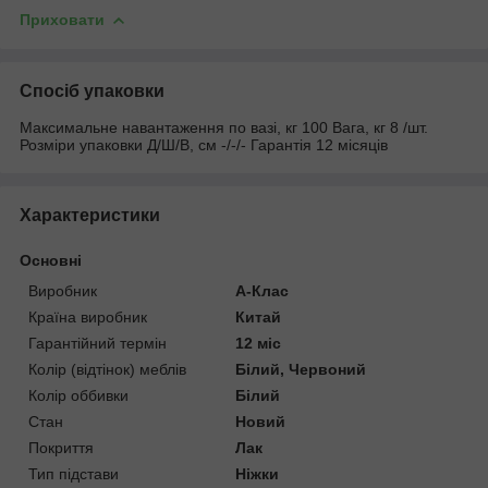
Приховати
Спосіб упаковки
Максимальне навантаження по вазі, кг 100 Вага, кг 8 /шт.
Розміри упаковки Д/Ш/В, см -/-/- Гарантія 12 місяців
Характеристики
Основні
Виробник
А-Клас
Країна виробник
Китай
Гарантійний термін
12 міс
Колір (відтінок) меблів
Білий, Червоний
Колір оббивки
Білий
Стан
Новий
Покриття
Лак
Тип підстави
Ніжки