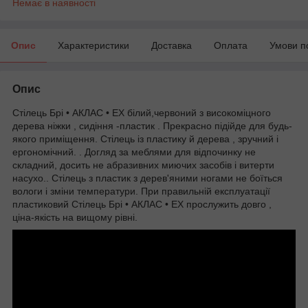
Немає в наявності
Опис
Характеристики
Доставка
Оплата
Умови п
Опис
Стілець Брі • АКЛАС • EX білий,червоний з високоміцного
дерева ніжки , сидіння -пластик . Прекрасно підійде для будь-
якого приміщення. Стілець із пластику й дерева , зручний і
ергономічний. . Догляд за меблями для відпочинку не
складний, досить не абразивних миючих засобів і витерти
насухо.. Стілець з пластик з дерев'яними ногами не боїться
вологи і зміни температури. При правильній експлуатації
пластиковий Стілець Брі • АКЛАС • EX прослужить довго ,
ціна-якість на вищому рівні.