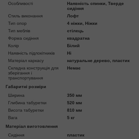
Особливості
Наявність спинки, Тверде
сидіння
Стиль виконання
Лофт
Тип опор
4 ніжки, Ніжки
Тип меблів
стілець
Форма сидіння
квадратна
Колір
Білий
Наявність підлокітників
Ні
Матеріал каркасу
натуральне дерево, пластик
Складна конструкція для
Немає
зберігання і
транспортування
Габаритні розміри
Ширина
350 мм
Глибина табуретки
520 мм
Висота табуретки
810 мм
Вага
5 кг
Матеріал виготовлення
Сидіння
пластик