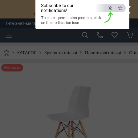
×
Subscribe to our
notifications!
To enable permission prompts, click
ESC
Інтернет-магазин "ЛАМ" - меблі
on the notification icon
КАТАЛОГ
Крісла та стільці
Пластикові стільці
Стіл
Новинка