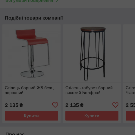
Всі умови повернення
Подібні товари компанії
Стілець барний Ж8 беж ,
Стілець табурет барний
Стіл
червоний
високий Белфрай
Чіав
2 135
2 135
2 5
₴
₴
Купити
Купити
Про нас