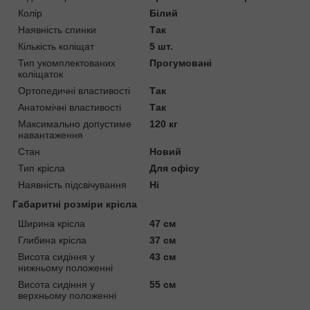
Колір
Білий
Наявність спинки
Так
Кількість коліщат
5 шт.
Тип укомплектованих
Прогумовані
коліщаток
Ортопедичні властивості
Так
Анатомічні властивості
Так
Максимально допустиме
120 кг
навантаження
Стан
Новий
Тип крісла
Для офісу
Наявність підсвічування
Ні
Габаритні розміри крісла
Ширина крісла
47 см
Глибина крісла
37 см
Висота сидіння у
43 см
нижньому положенні
Висота сидіння у
55 см
верхньому положенні