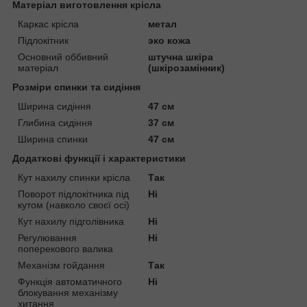
Матеріал виготовлення крісла
Каркас крісла
метал
Підлокітник
эко кожа
Основний оббивний
штучна шкіра
матеріал
(шкірозамінник)
Розміри спинки та сидіння
Ширина сидіння
47 см
Глибина сидіння
37 см
Ширина спинки
47 см
Додаткові функції і характеристики
Кут нахилу спинки крісла
Так
Поворот підлокітника під
Ні
кутом (навколо своєї осі)
Кут нахилу підголівника
Ні
Регулювання
Ні
поперекового валика
Механізм гойдання
Так
Функція автоматичного
Ні
блокування механізму
хитання