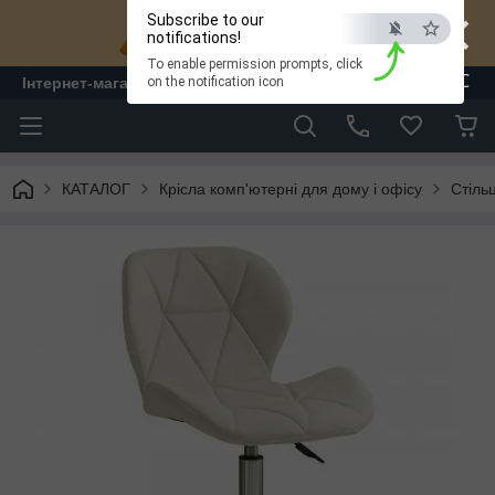
×
Subscribe to our
notifications!
To enable permission prompts, click
ESC
Інтернет-магазин "ЛАМ" - меблі
on the notification icon
КАТАЛОГ
Крісла комп'ютерні для дому і офісу
Стільц