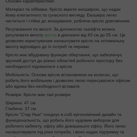
Основні характеристики:
Матеріал та оббивка: Крісло вкрите екошкірою, що надає
йому елегантного та сучасного вигляду. Екошкіра легко
чиститься і стійка до зношування, роблячи крісло довговічним.
Регулювання по висоті: За допомогою газліфта можна
регулювати висоту
крісла
в діапазоні від 43 см до 55 см. Це
дозволяє користувачам налаштувати крісло на оптимальну
висоту відповідно до їх потреб та переваг.
Крісло має вбудовану функцію обертання, що забезпечує
зручний доступ до різних областей робочого простору без
необхідності підніматися з крісла.
Мобільність: Основа крісла встановлена на колесах, що
робить його мобільним і дозволяє легко пересуватися офісом
або вдома без необхідності вставати.
Розміри: Крісло має такі розміри:
Ширина: 47 см
Глибина: 37 см
Крісло "Стар Нью" поєднує в собі ергономічний дизайн та
функціональність, що робить його чудовим вибором для
робочого кабінету, офісу або домашнього офісу. Його легко
налаштовувати під різні потреби, і воно надає підтримку та