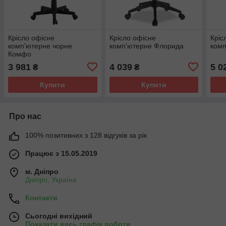
Крісло офісне
Крісло офісне
Кріс
комп'ютерне чорне
комп'ютерне Флорида
комп
Комфо
3 981
4 039
5 0
₴
₴
Купити
Купити
Про нас
100% позитивних з 128 відгуків за рік
Працює з 15.05.2019
м. Дніпро
Дніпро, Україна
Контакти
Сьогодні вихідний
Показати весь графік роботи