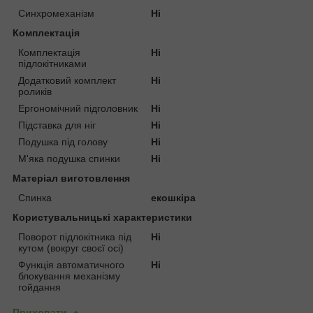
Синхромеханізм
Ні
Комплектація
Комплектація
Ні
підлокітниками
Додатковий комплект
Ні
роликів
Ергономічний підголовник
Ні
Підставка для ніг
Ні
Подушка під голову
Ні
М'яка подушка спинки
Ні
Матеріал виготовлення
Спинка
екошкіра
Користувальницькі характеристики
Поворот підлокітника під
Ні
кутом (вокруг своєї осі)
Функція автоматичного
Ні
блокування механізму
гойдання
Приховати