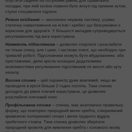
опустити сидіння на потрібний рівень для правильної
посадки, при якій коліна повинні бути зігнуті під прямим кутом,
ступні стосуватися підлоги.
Режим гойдання
— заспокоює нервову систему, усуває
статичну навантаження на м'язи і хребет, що безсумнівно є
корисним для здоров'я. У більшості випадків супроводжується
регулюванням під вага користувача.
Наявність підголівника
– дозволяє спертися і розслабити
не тільки спину, але і шию, і частково плечі, що необхідно при
тривалій роботі. Підголовники можуть бути вбудованими, або
приставними, деякі крісла оснащені додатковими
можливостями регулювання підголівників по висоті або куту
нахилу.
Висока спинка
– цей параметр дуже важливий, якщо ви
проводите в кріслі більше 2 годин поспіль. Така спинка
доходить до рівня плечей користувача, це дозволяє
розслабити плечовий пояс.
Профільована спинка
– спинка, має анатомічно правильну
форму, що повторює природний вигин хребта, створюваний
кривизною поперекової опори і вигин грудного відділу
хребетного стовпа. Така спинка дозволяє зберігати
природний кровотік для живлення хребта і головного мозку.