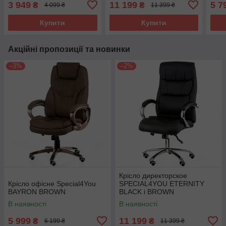
3 949
11 199
5 7
₴
₴
4 099 ₴
11 399 ₴
Купити
Купити
Акційні пропозиції та новинки
–3%
–2%
Крісло директорское
Крісло офісне Special4You
SPECIAL4YOU ETERNITY
BAYRON BROWN
BLACK і BROWN
В наявності
В наявності
5 999
11 199
₴
₴
6 199 ₴
11 399 ₴