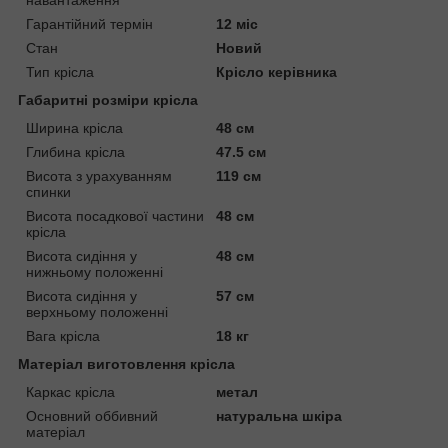
Гарантійний термін
12 міс
Стан
Новий
Тип крісла
Крісло керівника
Габаритні розміри крісла
Ширина крісла
48 см
Глибина крісла
47.5 см
Висота з урахуванням
119 см
спинки
Висота посадкової частини
48 см
крісла
Висота сидіння у
48 см
нижньому положенні
Висота сидіння у
57 см
верхньому положенні
Вага крісла
18 кг
Матеріал виготовлення крісла
Каркас крісла
метал
Основний оббивний
натуральна шкіра
матеріал