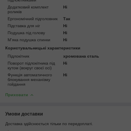
Додатковий комплект
Ні
роликів
Ергономічний підголовник
Так
Підставка для ніг
Ні
Подушка під голову
Ні
М'яка подушка спинки
Ні
Користувальницькі характеристики
Підлокітник
хромована сталь
Поворот підлокітника під
Ні
кутом (вокруг своєї осі)
Функція автоматичного
Ні
блокування механізму
гойдання
Приховати
Умови доставки
Доставка здійснюється тільки по передоплаті.