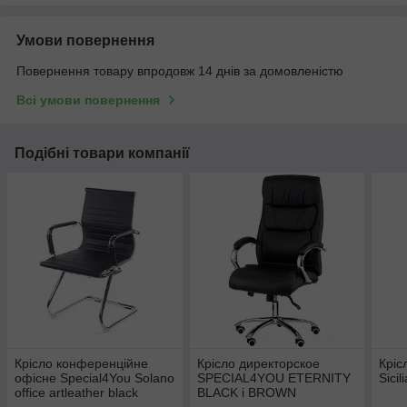
Умови повернення
Повернення товару впродовж 14 днів за домовленістю
Всі умови повернення
Подібні товари компанії
Крісло конференційне
Крісло директорское
Кріс
офісне Special4You Solano
SPECIAL4YOU ETERNITY
Sicil
office artleather black
BLACK і BROWN