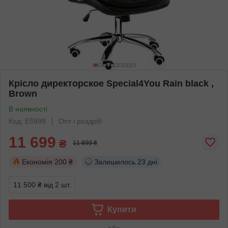
Крісло директорское Special4You Rain black ,
Brown
В наявності
Код: E5999
Опт і роздріб
11 699
₴
11 899 ₴
Економія
200 ₴
Залишилось
23 дні
11 500 ₴
від 2 шт.
Купити
або