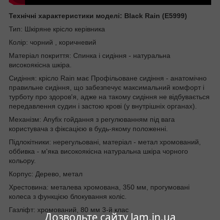
Технічні характеристики моделі: Black Rain (E5999)
Тип: Шкіряне крісло керівника
Колір: чорний , коричневий
Матеріал покриття: Спинка і сидіння - натуральна
високоякісна шкіра.
Сидіння: крісло Rain має Профільоване сидіння - анатомічно
правильне сидіння, що забезпечує максимальний комфорт і
турботу про здоров'я, адже на такому сидіння не відбувається
передавлення судин і застою крові (у внутрішніх органах).
Механізм: Anyfix гойдання з регулюванням під вага
користувача з фіксацією в будь-якому положенні.
Підлокітники: нерегульовані, матеріал - метал хромований,
оббивка - м'яка високоякісна натуральна шкіра чорного
кольору.
Корпус: Дерево, метал
Хрестовина: металева хромована, 350 мм, прогумовані
колеса з функцією блокування коліс.
Газліфт: хромований, 80 мм 3-й клас
Дозвольте сайту lam.in.ua