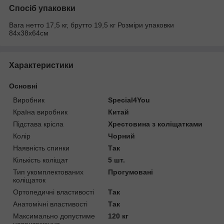
Спосіб упаковки
Вага нетто 17,5 кг, брутто 19,5 кг Розміри упаковки
84х38х64см
Характеристики
Основні
Виробник
Special4You
Країна виробник
Китай
Підстава крісла
Хрестовина з коліщатками
Колір
Чорний
Наявність спинки
Так
Кількість коліщат
5 шт.
Тип укомплектованих
Прогумовані
коліщаток
Ортопедичні властивості
Так
Анатомічні властивості
Так
Максимально допустиме
120 кг
навантаження