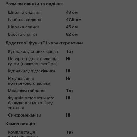
Розміри спинки та сидіння
Ширина сидіння
48 см
Глибина сидіння
47.5 см
Ширина спинки
45 см
Висота спинки
62 см
Додаткові функції і характеристики
Кут нахилу спинки крісла
Так
Поворот підлокітника під
Ні
кутом (навколо своєї осі)
Кут нахилу підголівника
Ні
Регулювання
Ні
поперекового валика
Механізм гойдання
Так
Функція автоматичного
Ні
блокування механізму
хитання
Синхромеханізм
Ні
Комплектація
Комплектація
Так
підлокітниками