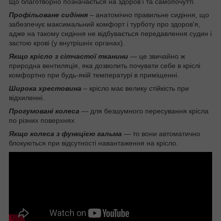
Що благотворно позначається на здоров'ї та самопочутті.
Профільоване сидіння
– анатомічно правильне сидіння, що
забезпечує максимальний комфорт і турботу про здоров'я,
адже на такому сидіння не відбувається передавлення судин і
застою крові (у внутрішніх органах).
Якщо крісло з сітчастої тканини
— це звичайно ж
природна вентиляція, яка дозволить почувати себе в кріслі
комфортно при будь-якій температурі в приміщенні.
Широка хрестовина
– крісло має велику стійкість при
відхиленні.
Прогумовані колеса
— для безшумного пересування крісла
по різних поверхнях
Якщо колеса з функцією гальма
— то вони автоматично
блокуються при відсутності навантаження на крісло.