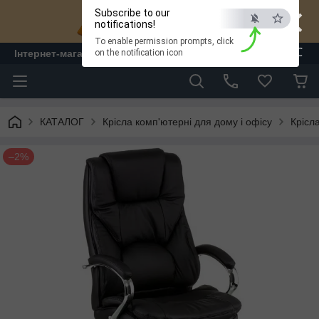
×
Subscribe to our
notifications!
To enable permission prompts, click
ESC
Інтернет-магазин "ЛАМ" - меблі
on the notification icon
КАТАЛОГ
Крісла комп'ютерні для дому і офісу
Крісл
–2%