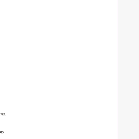
ня.
ях.