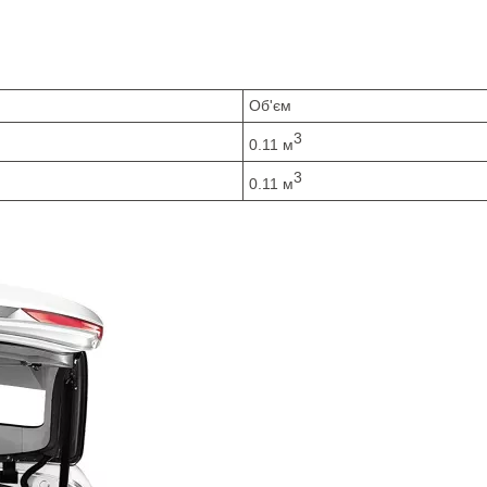
Об'єм
3
0.11 м
3
0.11 м