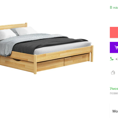
В на
+
пове