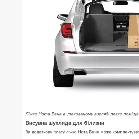
Ліжко Нота Бене в упакованому вигляді легко поміщ
Висувна шухляда для білизни
За додаткову плату ліжко Нота Бене може комплектува