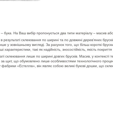
 – бука. На Ваш вибір пропонується два типи матеріалу – масив або
 результаті склеювання по ширині та по довжині дерев'яних брусків.
лише у зовнішньому вигляді. За рахунок того, що більш короткі брус
нші характеристики, такі як надійність, зносостійкість, якість покритт
ті склеювання лише по ширині довгих брусків. Масив, у контексті 
й за щит, що обумовлено лише особливостями технологічного проце
 фабрики «Естелла», він являє собою великі букові дошки, що склеє