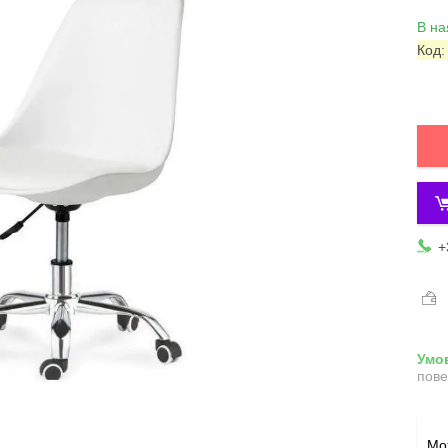
В на
Код
+
пове