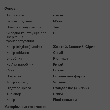
Основні
Тип меблів
крісло
Варіант сидіння
М'яке
Наявність підлокітників
Так
Складна конструкція для
Ні
зберігання і
транспортування
Колір (відтінок) меблів
Жовтий, Зелений, Сірий
Колір оббивки
Сірий
Виробник
Richman
Країна виробник
Китай
Стан
Новий
Покриття
Порошкова фарба
Колір каркасу
Чорний
Підстава крісла
Стандартне (4 ніжки)
Тип опор
Ніжки
Колір
Різні кольори
Матеріал виготовлення