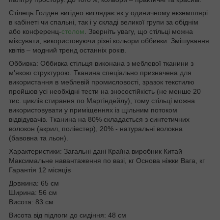
Стілець Голден вигідно виглядає як у одиничному екземплярі
в кабінеті чи спальні, так і у складі великої групи за обіднім
або конференц-
столом
. Зверніть увагу, що стільці можна
міксувати, використовуючи різні кольори оббивки. Змішування
квітів – модний тренд останніх років.
Оббивка: Оббивка стільця виконана з меблевої тканини з
м'якою структурою. Тканина спеціально призначена для
використання в меблевій промисловості, зразок текстилю
пройшов усі необхідні тести на зносостійкість (не менше 20
тис. циклів стирання по Мартіндейлу), тому стільці можна
використовувати у приміщеннях із щільним потоком
відвідувачів. Тканина на 80% складається з синтетичних
волокон (акрил, поліестер), 20% - натуральні волокна
(бавовна та льон).
Характеристики: Загальні дані Країна виробник Китай
Максимальне навантаження по вазі, кг Основа ніжки Вага, кг
Гарантія 12 місяців
Довжина: 65 см
Ширина: 56 см
Висота: 83 см
Висота від підлоги до сидіння: 48 см