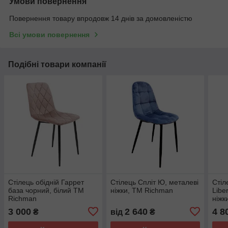
Умови повернення
Повернення товару впродовж 14 днів за домовленістю
Всі умови повернення
Подібні товари компанії
Стілець обідній Гаррет
Стілець Спліт Ю, металеві
Стіл
база чорний, білий TM
ніжки, TM Richman
Libe
Richman
ніжк
3 000
2 640
4 8
₴
від
₴