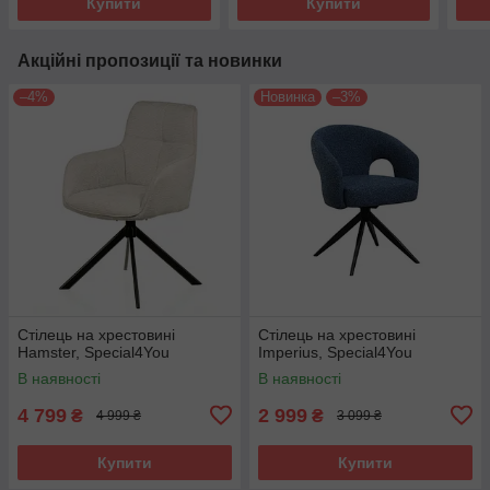
Купити
Купити
Акційні пропозиції та новинки
–4%
Новинка
–3%
Стілець на хрестовині
Стілець на хрестовині
Hamster, Special4You
Imperius, Special4You
В наявності
В наявності
4 799
2 999
₴
₴
4 999 ₴
3 099 ₴
Купити
Купити