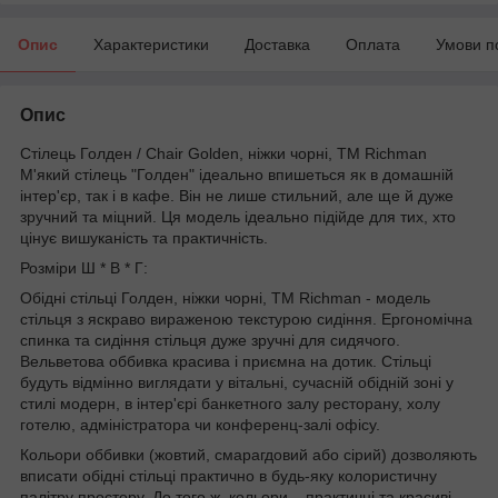
Опис
Характеристики
Доставка
Оплата
Умови п
Опис
Стілець Голден / Chair Golden, ніжки чорні, TM Richman
М'який стілець "Голден" ідеально впишеться як в домашній
інтер'єр, так і в кафе. Він не лише стильний, але ще й дуже
зручний та міцний. Ця модель ідеально підійде для тих, хто
цінує вишуканість та практичність.
Розміри Ш * В * Г:
Обідні стільці Голден, ніжки чорні, TM Richman - модель
стільця з яскраво вираженою текстурою сидіння. Ергономічна
спинка та сидіння стільця дуже зручні для сидячого.
Вельветова оббивка красива і приємна на дотик. Стільці
будуть відмінно виглядати у вітальні, сучасній обідній зоні у
стилі модерн, в інтер'єрі банкетного залу ресторану, холу
готелю, адміністратора чи конференц-залі офісу.
Кольори оббивки (жовтий, смарагдовий або сірий) дозволяють
вписати обідні стільці практично в будь-яку колористичну
палітру простору. До того ж, кольори – практичні та красиві.