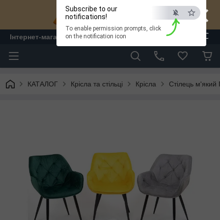
×
Subscribe to our
notifications!
To enable permission prompts, click
ESC
Інтернет-магазин "ЛАМ" - меблі
on the notification icon
КАТАЛОГ
Крісла та стільці
Крісла
Стілець м'який 