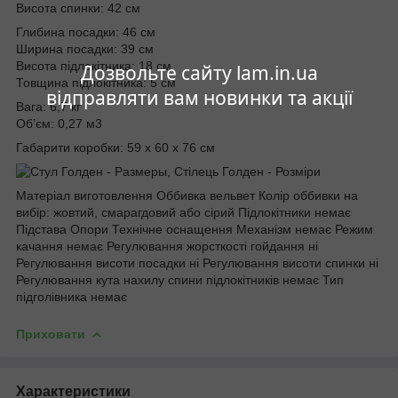
Висота спинки: 42 см
Глибина посадки: 46 см
Ширина посадки: 39 см
Висота підлокітника: 18 см
Дозвольте сайту lam.in.ua
Товщина підлокітника: 5 см
відправляти вам новинки та акції
Вага: 6,7 кг
Об’єм: 0,27 м
3
Габарити коробки: 59 х 60 х 76 см
Матеріал виготовлення Оббивка вельвет Колір оббивки на
вибір: жовтий, смарагдовий або сірий Підлокітники немає
Підстава Опори Технічне оснащення Механізм немає Режим
качання немає Регулювання жорсткості гойдання ні
Регулювання висоти посадки ні Регулювання висоти спинки ні
Регулювання кута нахилу спини підлокітників немає Тип
підголівника немає
Приховати
Характеристики