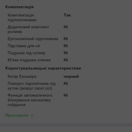
Комплектація
Комплектація
Так
підлокітниками
Додатковий комплект
Ні
роликів
Ергономічний підголовник
Ні
Підставка для ніг
Ні
Подушка під голову
Ні
М'яка подушка спинки
Ні
Користувальницькі характеристики
Колір Екошкіра
чорний
Поворот підлокітника під
Ні
кутом (вокруг своєї осі)
Функція автоматичного
Ні
блокування механізму
гойдання
Приховати