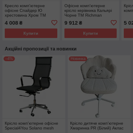
Кресло комп'ютерне
Офісне комп'ютерне
Кріс
офісне Спайдер Ю
крісло керівника Кальярі
комп
хрестовина Хром ТМ
Чорне ТМ Richman
Richman
4 008
9 912
5 0
₴
₴
Купити
Купити
Акційні пропозиції та новинки
–4%
Новинка
Крісло комп'ютерне офісне
Крісло дитяче комп'ютерне
Special4You Solano mesh
Хмаринка PR (Білий) Аклас