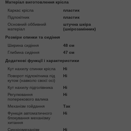
Матеріал виготовлення крісла
Каркас крісла
пластик
Підлокітник
пластик
Основний оббивний
штучна шкіра
матеріал
(шкірозамінник)
Розміри спинки та сидіння
Ширина сидіння
48 см
Глибина сидіння
47 см
Додаткові функції і характеристики
Кут нахилу спинки крісла
Ні
Поворот підлокітника під
Ні
кутом (навколо своєї осі)
Кут нахилу підголівника
Ні
Регулювання
Ні
поперекового валика
Механізм гойдання
Так
Функція автоматичного
Ні
блокування механізму
хитання
Синхромеханізм
Ні