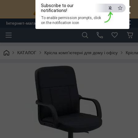
×
Subscribe to our
notifications!
To enable permission prompts, click
ESC
Інтернет-магазин "ЛАМ" - меблі
on the notification icon
КАТАЛОГ
Крісла комп'ютерні для дому і офісу
Крісл