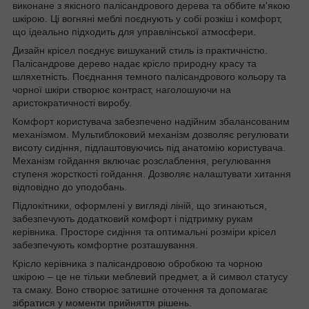
виконане з якісного палісандрового дерева та оббите м'якою
шкірою. Ці вогняні меблі поєднують у собі розкіш і комфорт,
що ідеально підходить для управлінської атмосфери.
Дизайн крісел поєднує вишуканий стиль із практичністю.
Палісандрове дерево надає крісло природну красу та
шляхетність. Поєднання темного палісандрового кольору та
чорної шкіри створює контраст, наголошуючи на
аристократичності виробу.
Комфорт користувача забезпечено надійним збалансованим
механізмом. Мультиблоковий механізм дозволяє регулювати
висоту сидіння, підлаштовуючись під анатомію користувача.
Механізм гойдання включає розслаблення, регулювання
ступеня жорсткості гойдання. Дозволяє налаштувати хитання
відповідно до уподобань.
Підлокітники, оформлені у вигляді ліній, що згинаються,
забезпечують додатковий комфорт і підтримку рукам
керівника. Просторе сидіння та оптимальні розміри крісел
забезпечують комфортне розташування.
Крісло керівника з палісандровою обробкою та чорною
шкірою – це не тільки меблевий предмет, а й символ статусу
та смаку. Воно створює затишне оточення та допомагає
зібратися у моменти прийняття рішень.