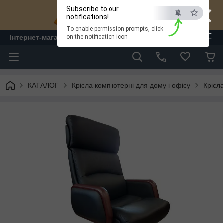
×
Subscribe to our
notifications!
To enable permission prompts, click
ESC
Інтернет-магазин "ЛАМ" - меблі
on the notification icon
КАТАЛОГ
Крісла комп'ютерні для дому і офісу
Крісл