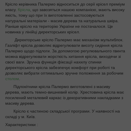
Крісло керівника Палермо відноситься до серії крісел преміум
класу.
Крісла
, що завозяться нашою компанією, мають високу
якість, тому що при їх виготовленні застосовуються
натуральні матеріали - масив дерева та натуральна шкіра.
Раніше крісло на територію України не постачалося. Це
новинка у лінійці директорських крісел.
Директорське крісло Палермо має механізм мультиблок.
Газліфт крісла дозволяє відрегулювати висоту сидіння крісла
Палермо щодо підлоги. За допомогою регулювального гвинта
можна відрегулювати жорсткість хитання крісла, виходячи зі
своєї ваги. Зручна функція фіксації нахилу спинки
директорського крісла забезпечує комфорт при роботі та
дозволяє вибрати оптимально зручне положення за робочим
столом
.
Підлокітники крісла Палермо виготовлені з масиву
дерева, мають темно-вишневий колір. Хрестовина крісла має
посилений металевий каркас із декоративними накладками з
масиву дерева.
Крісло є частиною складської програми. У наявності на
складі у м. Київ.
Характеристики :