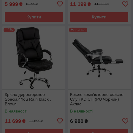
5 999
11 199
₴
₴
6 199 ₴
11 399 ₴
Купити
Купити
–2%
Новинка
Крісло директорское
Крісло комп'ютерне офісне
Special4You Rain black ,
Случ KD CH (PU Чорний)
Brown
Аклас
В наявності
В наявності
11 699
6 980
₴
₴
11 899 ₴