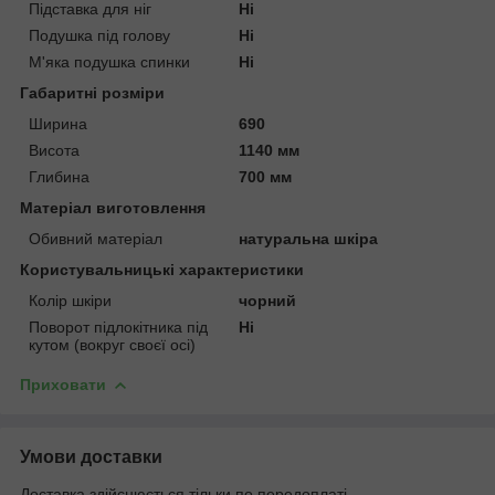
Підставка для ніг
Ні
Подушка під голову
Ні
М'яка подушка спинки
Ні
Габаритні розміри
Ширина
690
Висота
1140 мм
Глибина
700 мм
Матеріал виготовлення
Обивний матеріал
натуральна шкіра
Користувальницькі характеристики
Колір шкіри
чорний
Поворот підлокітника під
Ні
кутом (вокруг своєї осі)
Приховати
Умови доставки
Доставка здійснюється тільки по передоплаті.