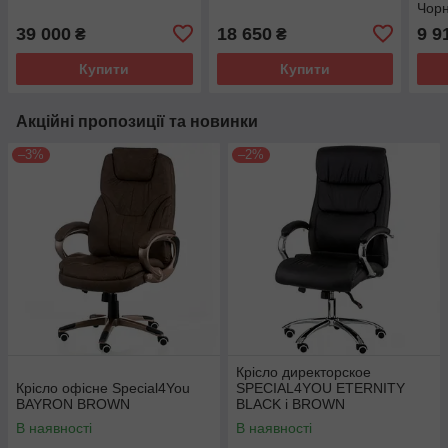
Чор
39 000
18 650
9 9
₴
₴
Купити
Купити
Акційні пропозиції та новинки
–3%
–2%
Крісло директорское
Крісло офісне Special4You
SPECIAL4YOU ETERNITY
BAYRON BROWN
BLACK і BROWN
В наявності
В наявності