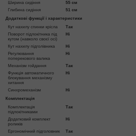
Ширина сидіння
55 см
Глибина сидіння
51 см
Додаткові функції і характеристики
Кут нахилу спинки крісла
Так
Поворот підлокітника під
Ні
кутом (навколо своєї осі)
Кут нахилу підголівника
Ні
Регулювання
Ні
поперекового валика
Механізм гойдання
Так
Функція автоматичного
Ні
блокування механізму
хитання
Синхромеханізм
Ні
Комплектація
Комплектація
Так
підлокітниками
Додатковий комплект
Ні
роликів
Ергономічний підголовник
Так