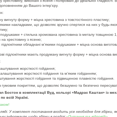
 хрестовину, виконані з ясеня і поліровані до ідеальної гладкості. 
доповненням до Вашого інтер’єру.
ях:
у вигнуту форму + міцна хрестовина з товстостінного пластику;
м’якими накладками, що дозволяє зручно спертися на них у будь-яко
тику;
и подушками + стильна хромована хрестовина із металу товщиною 1
и на хрестовину з ясеню;
 підлокітники обладнані м’якими подушками + міцна основа вигото
ові підлокітники мають продуману вигнуту форму + міцна основа ви
:
алаштування жорсткості гойдання;
 налаштування жорсткості гойдання та м’яким гойданням;
лаштування жорсткості гойдання та підвищеною плавністю гойдання.
із гумовим покриттям, що дозволяє безшумно та безпечно пересуват
n Бостон в комплектації Вуд, кольорі «Мадрас Каштан» із меха
по всій Україні.
маком!
ляді. У комплект постачання входить усе необхідне для збірки, я
ну інформацію щодо збірки в розділі
«Питання та відповіді»
.