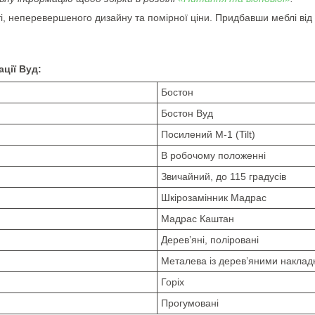
і, неперевершеного дизайну та помірної ціни. Придбавши меблі від
ції Вуд:
Бостон
Бостон Вуд
Посилений M-1 (Tilt)
В робочому положенні
Звичайний, до 115 градусів
Шкірозамінник Мадрас
Мадрас Каштан
Дерев’яні, поліровані
Металева із дерев’яними наклад
Горіх
Прогумовані