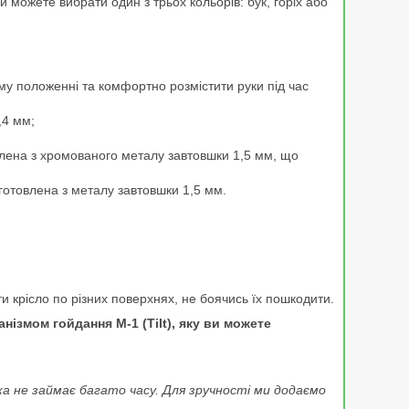
Ви можете вибрати один з трьох кольорів: бук, горіх або
му положенні та комфортно розмістити руки під час
,4 мм;
влена з хромованого металу завтовшки 1,5 мм, що
готовлена з металу завтовшки 1,5 мм.
и крісло по різних поверхнях, не боячись їх пошкодити.
нізмом гойдання M-1 (Tilt), яку ви можете
ка не займає багато часу. Для зручності ми додаємо