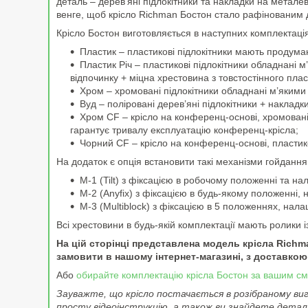
деталь – дерев’яні підлокітники та накладки на металеву
венге, щоб крісло Richman Бостон стало рафінованим 
Крісло Бостон виготовляється в наступних комплектаці
Пластик – пластикові підлокітники мають продуман
Пластик Річ – пластикові підлокітники обладнані 
відпочинку + міцна хрестовина з товстостінного плас
Хром – хромовані підлокітники обладнані м’яким
Вуд – поліровані дерев’яні підлокітники + накладк
Хром CF – крісло на конференц-основі, хромовані
гарантує тривалу експлуатацію конференц-крісла;
Чорний CF – крісло на конференц-основі, пластик
На додаток є опція встановити такі механізми гойдання
M-1 (Tilt) з фіксацією в робочому положенні та н
M-2 (Anyfix) з фіксацією в будь-якому положенні,
M-3 (Multiblock) з фіксацією в 5 положеннях, на
Всі хрестовини в будь-якій комплектації мають ролики 
На цій сторінці представлена модель крісла Richma
замовити в нашому інтернет-магазині, з доставкою 
Або
обирайте комплектацію крісла Бостон за вашим с
Зауважте, що крісло постачається в розібраному виг
просту відеоінструкцію, а також ви знайдете деталь