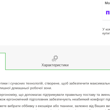
У ко
купи
Характеристики
тики і сучасних технологій, створене, щоб забезпечити максимальн
затишної домашньої робочої зони.
ергономіку, що допомагає підтримувати правильну поставу та зменшу
акож ергономічний підголовник забезпечують неабиякий комфорт під
ожете вибрати оббивку з екошкіри або тканини, залежно від Ваших в