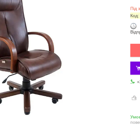
Під 
Код
Відп
+
пове