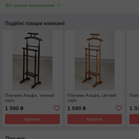
Всі умови повернення
Подібні товари компанії
Плечики Альфа, темний
Плечики Альфа, світлий
Плеч
горіх
горіх
1 590
1 590
1 3
₴
₴
Купити
Купити
Про нас