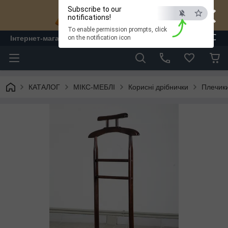
×
Subscribe to our
notifications!
To enable permission prompts, click
ESC
Інтернет-магазин "ЛАМ" - меблі
on the notification icon
КАТАЛОГ
МІКС-МЕБЛІ
Корисні дрібнички
Плечики