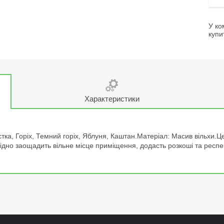
У ко
купи
Характеристики
істка, Горіх, Темний горіх, Яблуня, Каштан.Матеріал: Масив вільхи.
дно заощадить вільне місце приміщення, додасть розкоші та респе