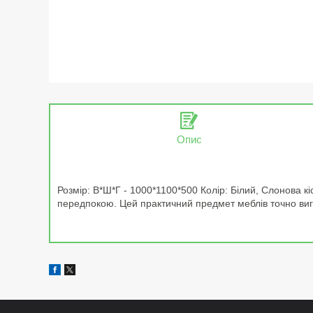
Опис
Розмір: В*Ш*Г - 1000*1100*500 Колір: Білий, Слонова к
передпокою. Цей практичний предмет меблів точно вигі