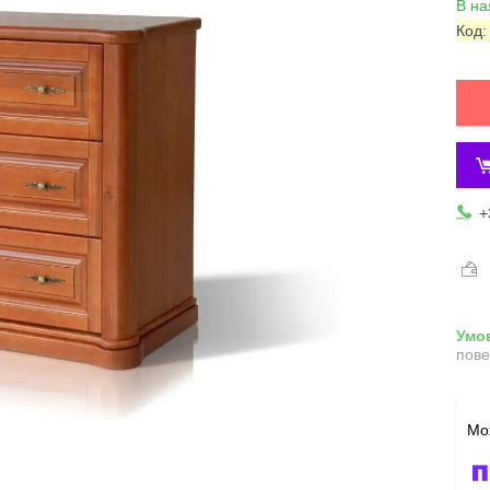
В на
Код
+
пове