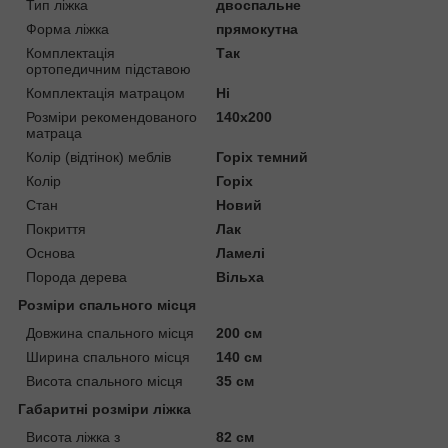
Тип ліжка
двоспальне
Форма ліжка
прямокутна
Комплектація
Так
ортопедичним підставою
Комплектація матрацом
Ні
Розміри рекомендованого
140х200
матраца
Колір (відтінок) меблів
Горіх темний
Колір
Горіх
Стан
Новий
Покриття
Лак
Основа
Ламелі
Порода дерева
Вільха
Розміри спального місця
Довжина спального місця
200 см
Ширина спального місця
140 см
Висота спального місця
35 см
Габаритні розміри ліжка
Висота ліжка з
82 см