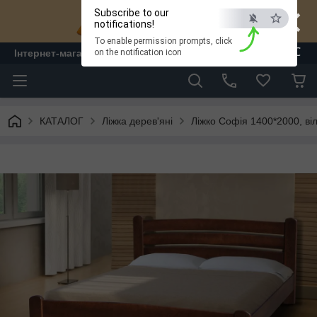
×
Subscribe to our
notifications!
To enable permission prompts, click
ESC
Інтернет-магазин "ЛАМ" - меблі
on the notification icon
КАТАЛОГ
Ліжка дерев'яні
Ліжко Софія 1400*2000, ві