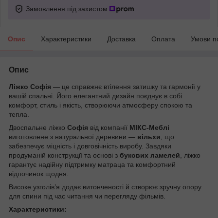
Замовлення під захистом
Опис
Характеристики
Доставка
Оплата
Умови п
Опис
Ліжко Софія
— це справжнє втілення затишку та гармонії у
вашій спальні. Його елегантний дизайн поєднує в собі
комфорт, стиль і якість, створюючи атмосферу спокою та
тепла.
Двоспальне ліжко
Софія
від компанії
МІКС-Меблі
виготовлене з натуральної деревини —
вільхи
, що
забезпечує міцність і довговічність виробу. Завдяки
продуманій конструкції та основі з
букових ламелей
, ліжко
гарантує надійну підтримку матраца та комфортний
відпочинок щодня.
Високе узголів’я додає витонченості й створює зручну опору
для спини під час читання чи перегляду фільмів.
Характеристики: