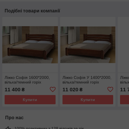
Подібні товари компанії
Ліжко Софія 1600*2000,
Ліжко Софія У 1400*2000,
Ліжк
вільха/темний горіх
вільха/темний горіх
віль
11 400
11 020
11 
₴
₴
Купити
Купити
Про нас
100% позитивних з 128 відгуків за рік