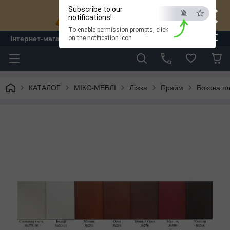
×
Subscribe to our
notifications!
To enable permission prompts, click
ESC
Інтернет-магазин "ЛАМ" - меблі
on the notification icon
КАТАЛОГ
МІКС-МЕБЛІ
Ліжка
Прайм
Бокова пл