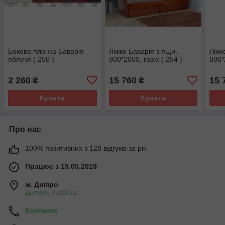
Бокова планка Баварія
Ліжко Баварія з ящи.
Ліжк
яблуня ( 250 )
800*2000, горіх ( 254 )
800*
2 260
15 760
15 
₴
₴
Купити
Купити
Про нас
100% позитивних з 128 відгуків за рік
Працює з 15.05.2019
м. Дніпро
Дніпро, Україна
Контакти