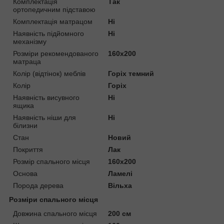
Комплектація
Так
ортопедичним підставою
Комплектація матрацом
Ні
Наявність підйомного
Ні
механізму
Розміри рекомендованого
160х200
матраца
Колір (відтінок) меблів
Горіх темний
Колір
Горіх
Наявність висувного
Ні
ящика
Наявність ніши для
Ні
білизни
Стан
Новий
Покриття
Лак
Розмір спального місця
160х200
Основа
Ламелі
Порода дерева
Вільха
Розміри спального місця
Довжина спального місця
200 см