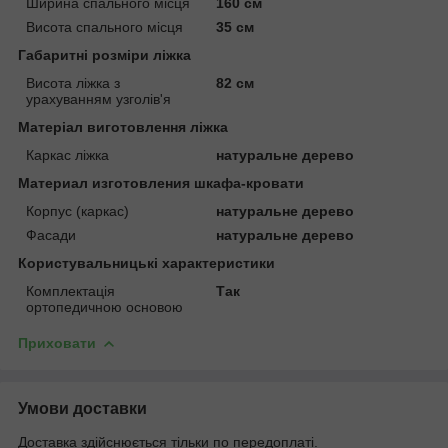
Ширина спального місця
160 см
Висота спального місця
35 см
Габаритні розміри ліжка
Висота ліжка з
82 см
урахуванням узголів'я
Матеріал виготовлення ліжка
Каркас ліжка
натуральне дерево
Материал изготовления шкафа-кровати
Корпус (каркас)
натуральне дерево
Фасади
натуральне дерево
Користувальницькі характеристики
Комплектація
Так
ортопедичною основою
Приховати
Умови доставки
Доставка здійснюється тільки по передоплаті.