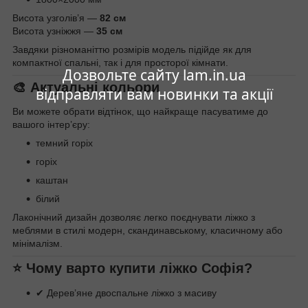
Висота узголів’я —
82 см
Висота узніжжя —
35 см
Завдяки різноманіттю розмірів модель підійде як для
компактної спальні, так і для просторої кімнати.
Дозвольте сайту lam.in.ua
🎨 Актуальні кольори
відправляти вам новинки та акції
Ви можете обрати відтінок, що найкраще пасуватиме до
вашого інтер’єру:
темний горіх
горіх
каштан
білий
Лаконічний дизайн дозволяє легко поєднувати ліжко з
меблями в стилі модерн, скандинавському, класичному або
мінімалізм.
⭐ Чому варто купити ліжко Софія?
✔ Дерев’яне двоспальне ліжко з масиву