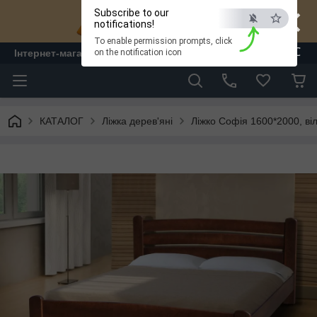
×
Subscribe to our
notifications!
To enable permission prompts, click
ESC
Інтернет-магазин "ЛАМ" - меблі
on the notification icon
КАТАЛОГ
Ліжка дерев'яні
Ліжко Софія 1600*2000, ві