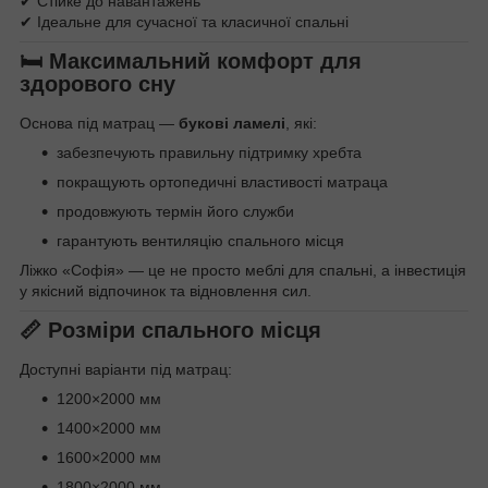
✔ Стійке до навантажень
✔ Ідеальне для сучасної та класичної спальні
🛏 Максимальний комфорт для
здорового сну
Основа під матрац —
букові ламелі
, які:
забезпечують правильну підтримку хребта
покращують ортопедичні властивості матраца
продовжують термін його служби
гарантують вентиляцію спального місця
Ліжко «Софія» — це не просто меблі для спальні, а інвестиція
у якісний відпочинок та відновлення сил.
📏 Розміри спального місця
Доступні варіанти під матрац:
1200×2000 мм
1400×2000 мм
1600×2000 мм
1800×2000 мм