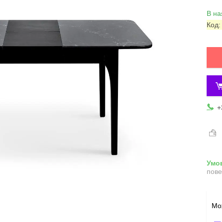
В на
Код
+
пове