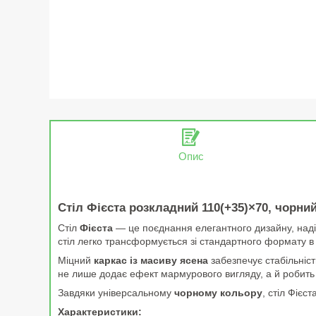
Опис
Стіл Фієста розкладний 110(+35)×70, чорн
Стіл
Фієста
— це поєднання елегантного дизайну, наді
стіл легко трансформується зі стандартного формату в
Міцний
каркас із масиву ясена
забезпечує стабільніст
не лише додає ефект мармурового вигляду, а й робить 
Завдяки універсальному
чорному кольору
, стіл Фієс
Характеристики: