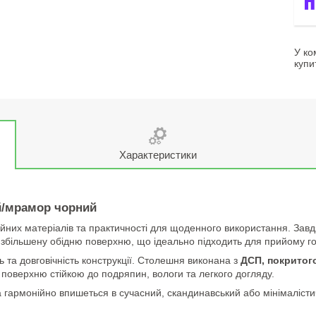
У ко
купи
Характеристики
ий/мрамор чорний
йних матеріалів та практичності для щоденного використання. Зав
 збільшену обідню поверхню, що ідеально підходить для прийому го
ь та довговічність конструкції. Столешня виконана з
ДСП, покритог
поверхню стійкою до подряпин, вологи та легкого догляду.
та гармонійно впишеться в сучасний, скандинавський або мінімалістич