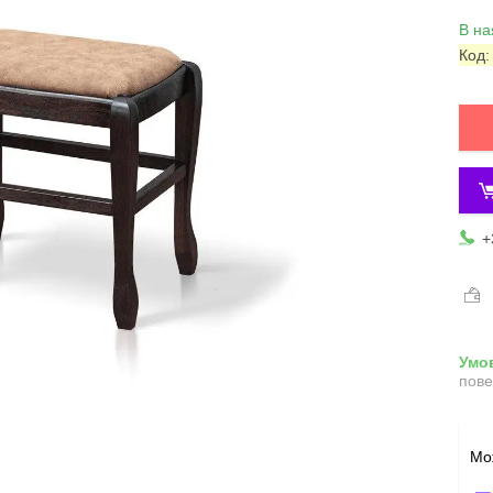
В на
Код
+
пове