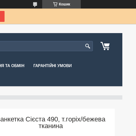
Кошик
Я ТА ОБМІН
ГАРАНТІЙНІ УМОВИ
анкетка Сієста 490, т.горіх/бежева
тканина