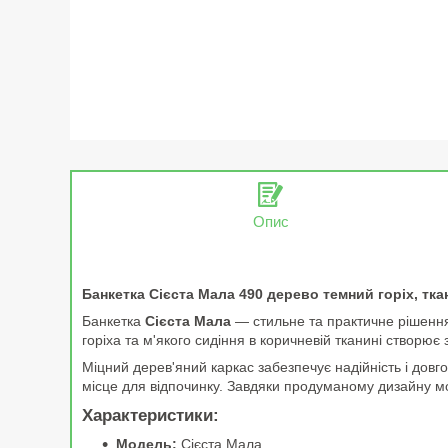
Опис
Банкетка Сієста Мала 490 дерево темний горіх, тка
Банкетка
Сієста Мала
— стильне та практичне рішення
горіха та м'якого сидіння в коричневій тканині створює
Міцний дерев'яний каркас забезпечує надійність і довг
місце для відпочинку. Завдяки продуманому дизайну моде
Характеристики:
Модель:
Сієста Мала