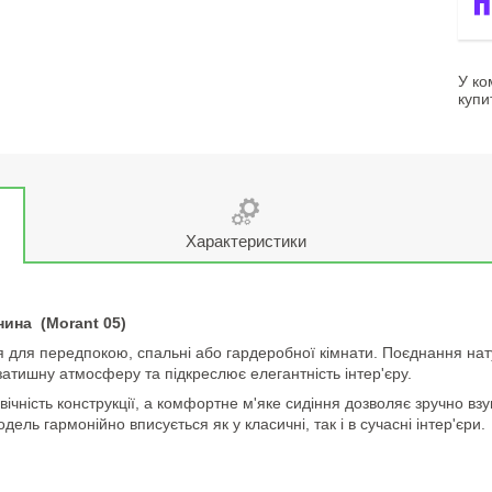
У ко
купи
Характеристики
нина (Morant 05)
 для передпокою, спальні або гардеробної кімнати. Поєднання нату
 затишну атмосферу та підкреслює елегантність інтер'єру.
овічність конструкції, а комфортне м'яке сидіння дозволяє зручно в
ль гармонійно вписується як у класичні, так і в сучасні інтер'єри.