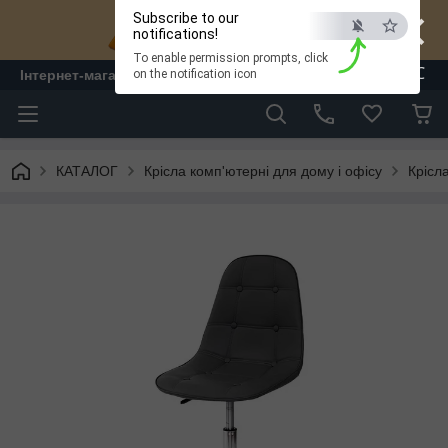
×
Subscribe to our
notifications!
To enable permission prompts, click
ESC
Інтернет-магазин "ЛАМ" - меблі
on the notification icon
КАТАЛОГ
Крісла комп'ютерні для дому і офісу
Крісл