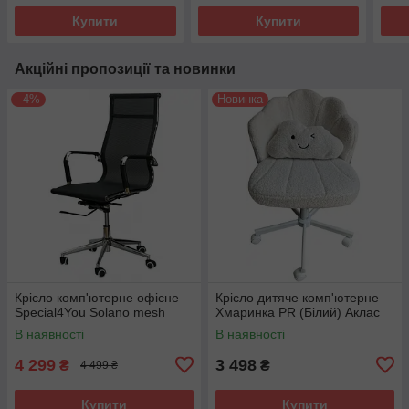
Купити
Купити
Акційні пропозиції та новинки
–4%
Новинка
Крісло комп'ютерне офісне
Крісло дитяче комп'ютерне
Special4You Solano mesh
Хмаринка PR (Білий) Аклас
В наявності
В наявності
4 299
3 498
₴
₴
4 499 ₴
Купити
Купити