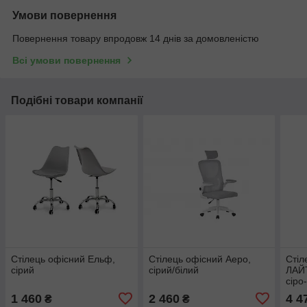
Умови повернення
Повернення товару впродовж 14 днів за домовленістю
Всі умови повернення
Подібні товари компанії
Стілець офісний Ельф,
Стілець офісний Аеро,
Стіл
сірий
сірий/білий
ЛАЙТ
сіро
1 460
2 460
4 4
₴
₴