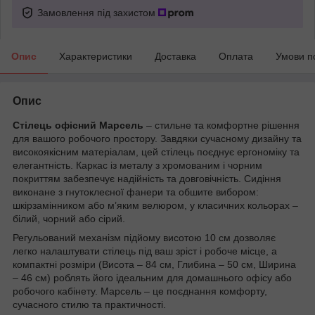
Замовлення під захистом
Опис
Характеристики
Доставка
Оплата
Умови п
Опис
Стілець офісний Марсель
– стильне та комфортне рішення
для вашого робочого простору. Завдяки сучасному дизайну та
високоякісним матеріалам, цей стілець поєднує ергономіку та
елегантність. Каркас із металу з хромованим і чорним
покриттям забезпечує надійність та довговічність. Сидіння
виконане з гнутоклеєної фанери та обшите вибором:
шкірзамінником або м’яким велюром, у класичних кольорах –
білий, чорний або сірий.
Регульований механізм підйому висотою 10 см дозволяє
легко налаштувати стілець під ваш зріст і робоче місце, а
компактні розміри (Висота – 84 см, Глибина – 50 см, Ширина
– 46 см) роблять його ідеальним для домашнього офісу або
робочого кабінету. Марсель – це поєднання комфорту,
сучасного стилю та практичності.