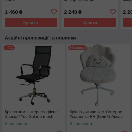
1 460
2 240
2 2
₴
₴
Купити
Купити
Акційні пропозиції та новинки
–4%
Новинка
Крісло комп'ютерне офісне
Крісло дитяче комп'ютерне
Special4You Solano mesh
Хмаринка PR (Білий) Аклас
В наявності
В наявності