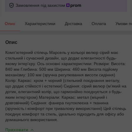
Замовлення під захистом
Опис
Характеристики
Доставка
Оплата
Умови п
Опис
Комп'ютерний стілець Марсель у кольорі велюр сірий має
стильний і сучасний дизайн, що додає елегантності будь-
якому інтер'єру. Ось основні характеристики: Розміри: Висота:
840 мм Глибина: 500 мм Ширина: 460 мм Висота підйому
механізму: 100 мм (зручна регулювання висоти сидіння)
Колір: Каркас: хром + чорний (стильний поєднання металу,
що додає стійкості і естетики) Сидіння: сірий велюр (м’який на
дотик, елегантний колір, що гармонійно поєднується з будь-
яким інтер’єром) Матеріали: Каркас: метал (міцний і
довговічний) Сидіння: фанера гнутоклеєна + тканина
(зручність і комфорт при тривалому використанні) Цей стілець
поєднує комфорт та стиль, ідеально підходить для офісу або
домашнього використання.
Приховати