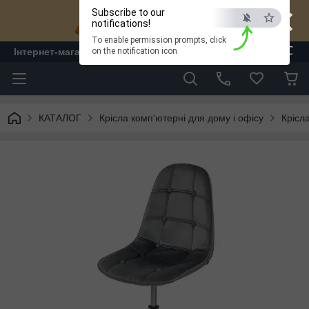
×
Subscribe to our
notifications!
To enable permission prompts, click
ESC
Інтернет-магазин "ЛАМ" - меблі
on the notification icon
КАТАЛОГ
Крісла комп'ютерні для дому і офісу
Крісл