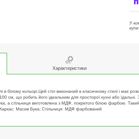
У ко
купи
Характеристики
і в білому кольорі.Цей стіл виконаний в класичному стилі і має роз
100 см, що робить його ідеальним для просторої кухні або їдальні. 
бука, а стільниця виготовлена з МДФ, покритого білою фарбою. Таки
: Каркас: Масив Бука; Стільниця: МДФ фарбований