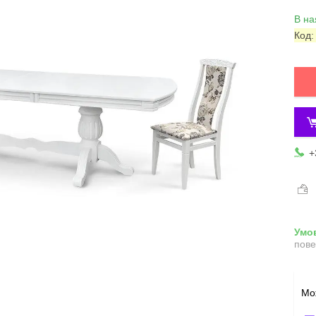
В на
Код
+
пове