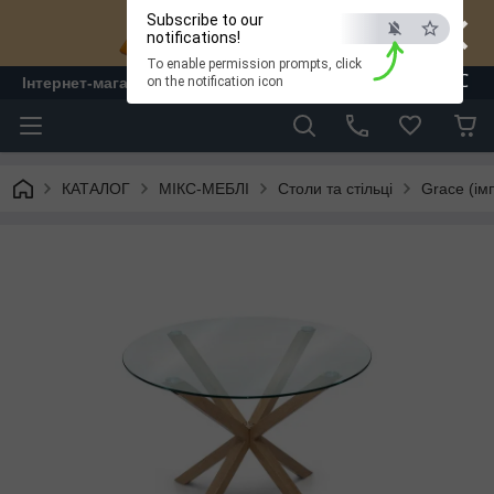
×
Subscribe to our
notifications!
To enable permission prompts, click
ESC
Інтернет-магазин "ЛАМ" - меблі
on the notification icon
КАТАЛОГ
МІКС-МЕБЛІ
Столи та стільці
Grace (ім