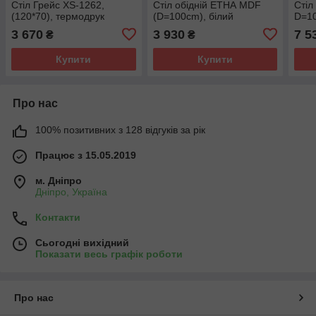
Стіл Грейс XS-1262,
Стіл обідній ЕТНА MDF
Стіл
(120*70), термодрук
(D=100cm), білий
D=10
3 670
3 930
7 5
₴
₴
Купити
Купити
Про нас
100% позитивних з 128 відгуків за рік
Працює з 15.05.2019
м. Дніпро
Дніпро, Україна
Контакти
Сьогодні вихідний
Показати весь графік роботи
Про нас