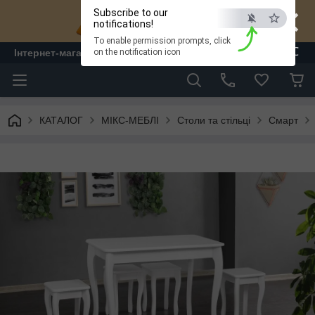
×
Subscribe to our
notifications!
To enable permission prompts, click
ESC
Інтернет-магазин "ЛАМ" - меблі
on the notification icon
КАТАЛОГ
МІКС-МЕБЛІ
Столи та стільці
Смарт