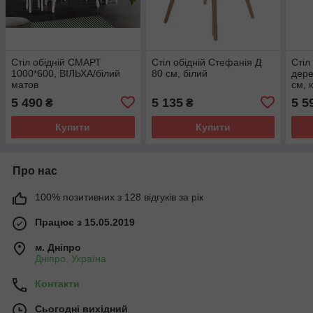
Стіл обідній СМАРТ
Стіл обідній Стефанія Д
Стіл
1000*600, ВІЛЬХА/білий
80 см, білий
дере
матов
см, 
5 490
5 135
5 5
₴
₴
Купити
Купити
Про нас
100% позитивних з 128 відгуків за рік
Працює з 15.05.2019
м. Дніпро
Дніпро, Україна
Контакти
Сьогодні вихідний