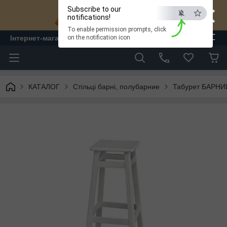
×
Subscribe to our
notifications!
To enable permission prompts, click
ESC
Інтернет-магазин "ЛАМ" - меблі
on the notification icon
КАТАЛОГ
Стільці барні, полубарние
Табурет БАРНИЙ