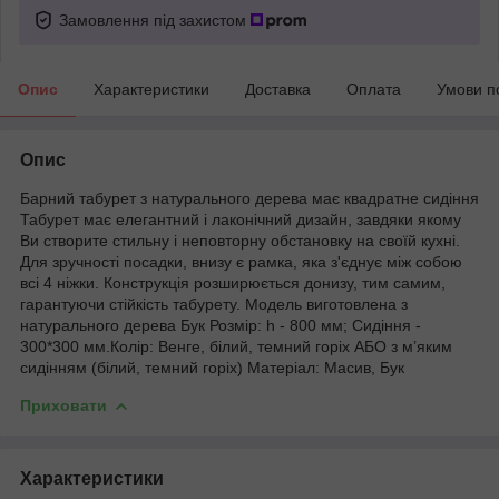
Замовлення під захистом
Опис
Характеристики
Доставка
Оплата
Умови п
Опис
Барний табурет з натурального дерева має квадратне сидіння
Табурет має елегантний і лаконічний дизайн, завдяки якому
Ви створите стильну і неповторну обстановку на своїй кухні.
Для зручності посадки, внизу є рамка, яка з'єднує між собою
всі 4 ніжки. Конструкція розширюється донизу, тим самим,
гарантуючи стійкість табурету. Модель виготовлена з
натурального дерева Бук Розмір: h - 800 мм; Сидіння -
300*300 мм.Колір: Венге, білий, темний горіх АБО з м’яким
сидінням (білий, темний горіх) Матеріал: Масив, Бук
Приховати
Характеристики