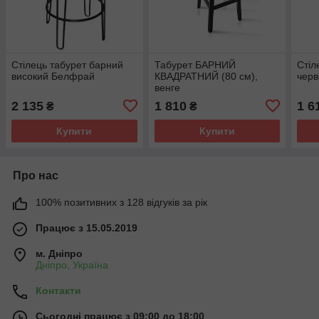
Стілець табурет барний
Табурет БАРНИЙ
Стіл
високий Белфрай
КВАДРАТНИЙ (80 см),
черв
венге
2 135
1 810
1 6
₴
₴
Купити
Купити
Про нас
100% позитивних з 128 відгуків за рік
Працює з 15.05.2019
м. Дніпро
Дніпро, Україна
Контакти
Сьогодні працює з 09:00 до 18:00