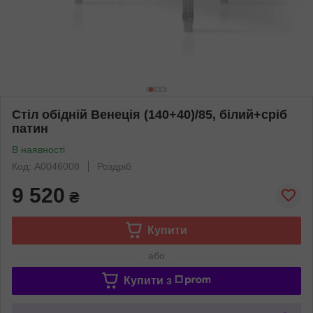
Стіл обідній Венеція (140+40)/85, білий+сріб
патин
В наявності
Код: А0046008
Роздріб
9 520
₴
Купити
або
Купити з