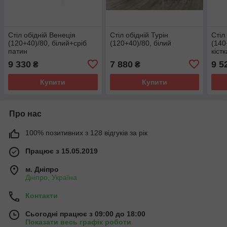
Стіл обідній Венеція
Стіл обідній Турін
Стіл
(120+40)/80, білий+сріб
(120+40)/80, білий
(140
патин
кістк
9 330
7 880
9 5
₴
₴
Купити
Купити
Про нас
100% позитивних з 128 відгуків за рік
Працює з 15.05.2019
м. Дніпро
Дніпро, Україна
Контакти
Сьогодні працює з 09:00 до 18:00
Показати весь графік роботи