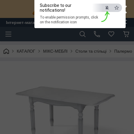
×
Subscribe to our
notifications!
To enable permission prompts, click
ESC
Інтернет-магазин "ЛАМ" - меблі
on the notification icon
КАТАЛОГ
МІКС-МЕБЛІ
Столи та стільці
Палермо