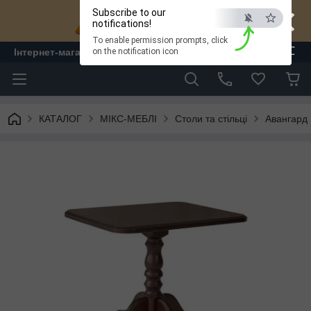
×
Subscribe to our
notifications!
To enable permission prompts, click
ESC
Інтернет-магазин "ЛАМ" - меблі
on the notification icon
КАТАЛОГ
МІКС-МЕБЛІ
Столи та стільці
Авангард