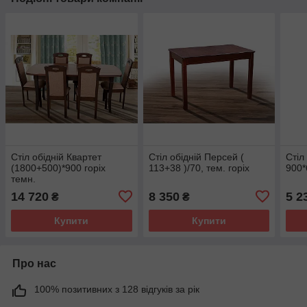
Стіл обідній Квартет
Стіл обідній Персей (
Стіл
(1800+500)*900 горіх
113+38 )/70, тем. горіх
900*
темн.
14 720
8 350
5 2
₴
₴
Купити
Купити
Про нас
100% позитивних з 128 відгуків за рік