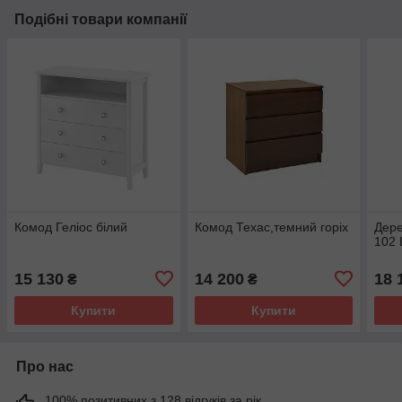
Подібні товари компанії
Комод Геліос білий
Комод Техас,темний горіх
Дере
102
15 130
14 200
18 
₴
₴
Купити
Купити
Про нас
100% позитивних з 128 відгуків за рік