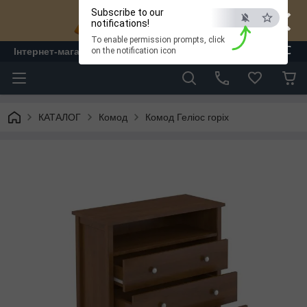
×
Subscribe to our
notifications!
To enable permission prompts, click
ESC
Інтернет-магазин "ЛАМ" - меблі
on the notification icon
КАТАЛОГ
Комод
Комод Геліос горіх