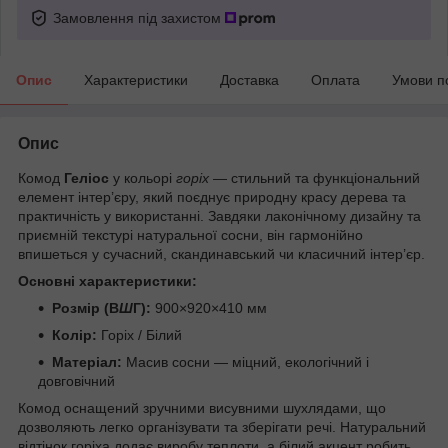
Замовлення під захистом
Опис
Характеристики
Доставка
Оплата
Умови п
Опис
Комод
Геліос
у кольорі
горіх
— стильний та функціональний
елемент інтер’єру, який поєднує природну красу дерева та
практичність у використанні. Завдяки лаконічному дизайну та
приємній текстурі натуральної сосни, він гармонійно
впишеться у сучасний, скандинавський чи класичний інтер’єр.
Основні характеристики:
Розмір (В
Ш
Г):
900×920×410 мм
Колір:
Горіх / Білий
Матеріал:
Масив сосни — міцний, екологічний і
довговічний
Комод оснащений зручними висувними шухлядами, що
дозволяють легко організувати та зберігати речі. Натуральний
відтінок горіха додає виробу теплоти, а білий акцент робить