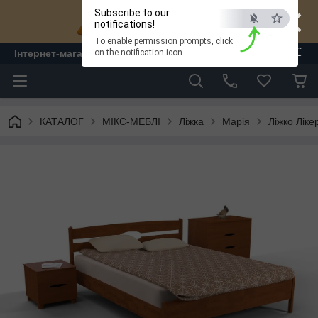
×
Subscribe to our
notifications!
To enable permission prompts, click
ESC
Інтернет-магазин "ЛАМ" - меблі
on the notification icon
КАТАЛОГ
МІКС-МЕБЛІ
Ліжка
Марія
Ліжко Ліке