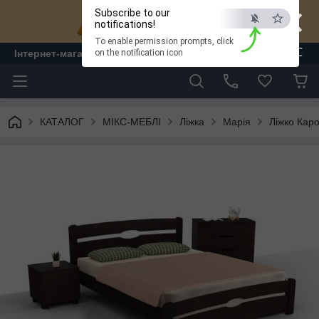
×
Subscribe to our
notifications!
To enable permission prompts, click
ESC
Інтернет-магазин "ЛАМ" - меблі
on the notification icon
КАТАЛОГ
МІКС-МЕБЛІ
Ліжка
Марія
Ліжко Каро