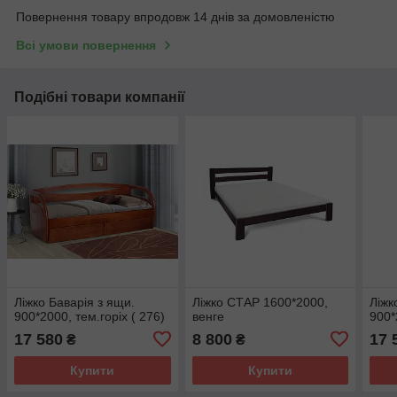
Повернення товару впродовж 14 днів за домовленістю
Всі умови повернення
Подібні товари компанії
Ліжко Баварія з ящи.
Ліжко СТАР 1600*2000,
Ліжк
900*2000, тем.горіх ( 276)
венге
900*
17 580
8 800
17 
₴
₴
Купити
Купити