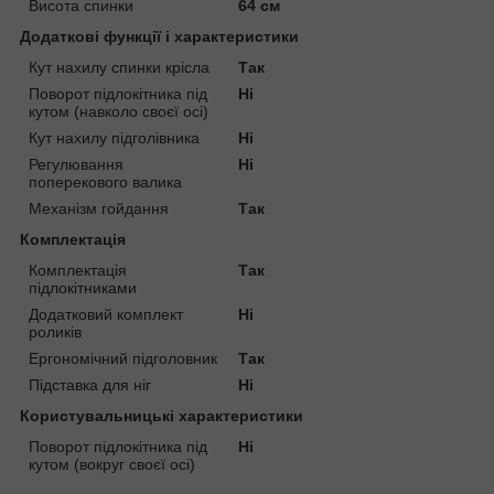
Висота спинки
64 см
Додаткові функції і характеристики
Кут нахилу спинки крісла
Так
Поворот підлокітника під
Ні
кутом (навколо своєї осі)
Кут нахилу підголівника
Ні
Регулювання
Ні
поперекового валика
Механізм гойдання
Так
Комплектація
Комплектація
Так
підлокітниками
Додатковий комплект
Ні
роликів
Ергономічний підголовник
Так
Підставка для ніг
Ні
Користувальницькі характеристики
Поворот підлокітника під
Ні
кутом (вокруг своєї осі)