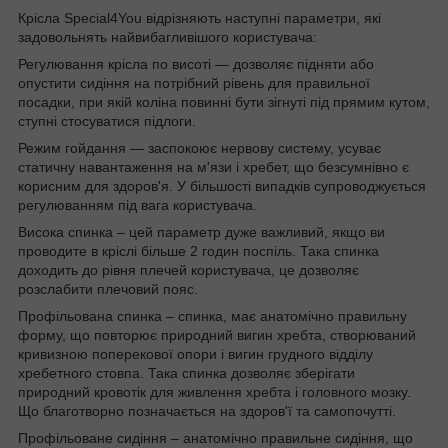
Крісла Special4You відрізняють наступні параметри, які
задовольнять найвибагливішого користувача:
Регулювання крісла по висоті — дозволяє підняти або
опустити сидіння на потрібний рівень для правильної
посадки, при якій коліна повинні бути зігнуті під прямим кутом,
ступні стосуватися підлоги.
Режим гойдання — заспокоює нервову систему, усуває
статичну навантаження на м'язи і хребет, що безсумнівно є
корисним для здоров'я. У більшості випадків супроводжується
регулюванням під вага користувача.
Висока спинка – цей параметр дуже важливий, якщо ви
проводите в кріслі більше 2 годин поспіль. Така спинка
доходить до рівня плечей користувача, це дозволяє
розслабити плечовий пояс.
Профільована спинка – спинка, має анатомічно правильну
форму, що повторює природний вигин хребта, створюваний
кривизною поперекової опори і вигин грудного відділу
хребетного стовпа. Така спинка дозволяє зберігати
природний кровотік для живлення хребта і головного мозку.
Що благотворно позначається на здоров'ї та самопочутті.
Профільоване сидіння – анатомічно правильне сидіння, що