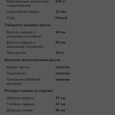
Максимально допустиме
120 кг
навантаження
Гарантійний термін
12 міс
Стан
Новий
Габаритні розміри крісла
Висота сидіння у
44 см
нижньому положенні
Висота сидіння у
54 см
верхньому положенні
Вага крісла
14 кг
Матеріал виготовлення крісла
Каркас крісла
пластик
Підлокітник
пластик
Основний оббивний
тканина
матеріал
Розміри спинки та сидіння
Ширина сидіння
47 см
Глибина сидіння
47 см
Ширина спинки
46 см