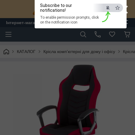
×
Subscribe to our
notifications!
To enable permission prompts, click
ESC
Інтернет-магазин "ЛАМ" - меблі
on the notification icon
КАТАЛОГ
Крісла комп'ютерні для дому і офісу
Крісл