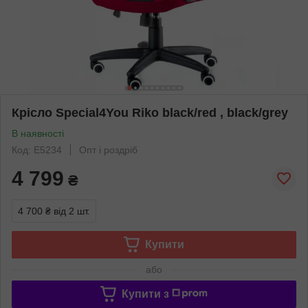
Крісло Special4You Riko black/red , black/grey
В наявності
Код: E5234
Опт і роздріб
4 799
₴
4 700 ₴
від 2 шт.
Купити
або
Купити з