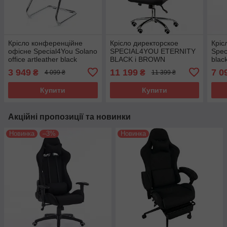
Крісло конференційне
Крісло директорское
Кріс
офісне Special4You Solano
SPECIAL4YOU ETERNITY
Spec
office artleather black
BLACK і BROWN
black
3 949
11 199
7 0
₴
₴
4 099 ₴
11 399 ₴
Купити
Купити
Акційні пропозиції та новинки
Новинка
–3%
Новинка