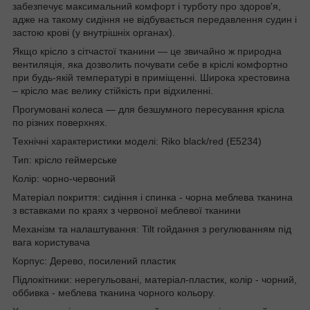
забезпечує максимальний комфорт і турботу про здоров'я,
адже на такому сидіння не відбувається передавлення судин і
застою крові (у внутрішніх органах).
Якщо крісло з сітчастої тканини — це звичайно ж природна
вентиляція, яка дозволить почувати себе в кріслі комфортно
при будь-якій температурі в приміщенні. Широка хрестовина
– крісло має велику стійкість при відхиленні.
Прогумовані колеса — для безшумного пересування крісла
по різних поверхнях.
Технічні характеристики моделі: Riko black/red (E5234)
Тип: крісло геймерське
Колір: чорно-червоний
Матеріал покриття: сидіння і спинка - чорна меблева тканина
з вставками по краях з червоної меблевої тканини
Механізм та налаштування: Tilt гойдання з регулюванням під
вага користувача
Корпус: Дерево, посилений пластик
Підлокітники: нерегульовані, матеріал-пластик, колір - чорний,
оббивка - меблева тканина чорного кольору.