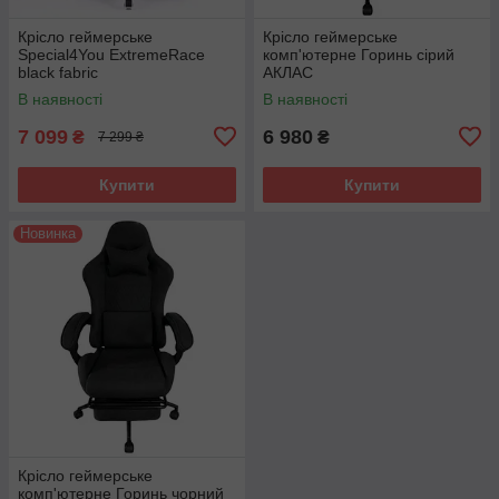
Крісло геймерське
Крісло геймерське
Special4You ExtremeRace
комп'ютерне Горинь сірий
black fabric
АКЛАС
В наявності
В наявності
7 099
6 980
₴
₴
7 299 ₴
Купити
Купити
Новинка
Крісло геймерське
комп'ютерне Горинь чорний