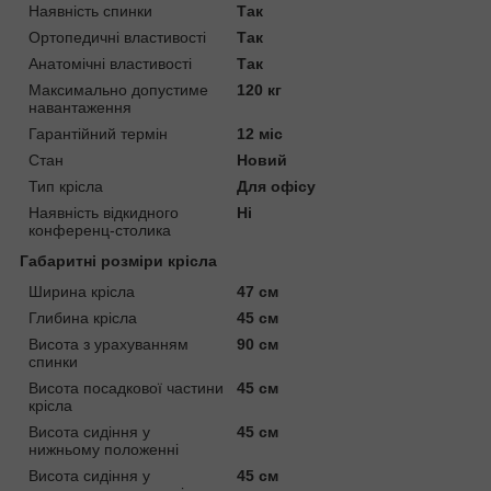
Наявність спинки
Так
Ортопедичні властивості
Так
Анатомічні властивості
Так
Максимально допустиме
120 кг
навантаження
Гарантійний термін
12 міс
Стан
Новий
Тип крісла
Для офісу
Наявність відкидного
Ні
конференц-столика
Габаритні розміри крісла
Ширина крісла
47 см
Глибина крісла
45 см
Висота з урахуванням
90 см
спинки
Висота посадкової частини
45 см
крісла
Висота сидіння у
45 см
нижньому положенні
Висота сидіння у
45 см