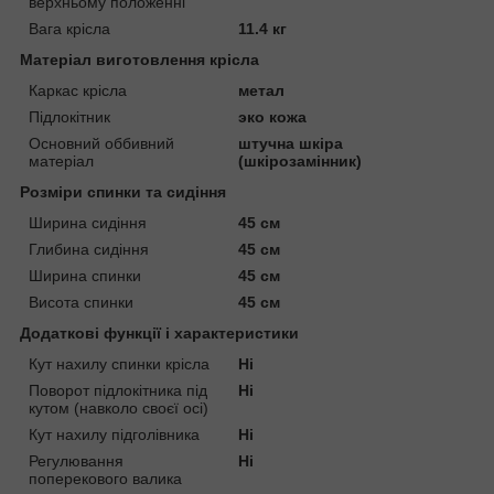
верхньому положенні
Вага крісла
11.4 кг
Матеріал виготовлення крісла
Каркас крісла
метал
Підлокітник
эко кожа
Основний оббивний
штучна шкіра
матеріал
(шкірозамінник)
Розміри спинки та сидіння
Ширина сидіння
45 см
Глибина сидіння
45 см
Ширина спинки
45 см
Висота спинки
45 см
Додаткові функції і характеристики
Кут нахилу спинки крісла
Ні
Поворот підлокітника під
Ні
кутом (навколо своєї осі)
Кут нахилу підголівника
Ні
Регулювання
Ні
поперекового валика