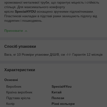
хромованої металевої труби, що гарантує міцність і стійкість
стільця. Для максимального комфорту
крісло
Special4YOU
оснащено зручними підлокітниками.
Пластикові накладки в підставі рами захищають підлогу від
подряпин і пошкоджень.
Приховати
Спосіб упаковки
Вага, кг 10 Розміри упаковки Д/Ш/В, см -/-/- Гарантія 12 місяців
Характеристики
Основні
Виробник
Special4You
Країна виробник
Китай
Підстава крісла
Полози
Колір
Різні кольори