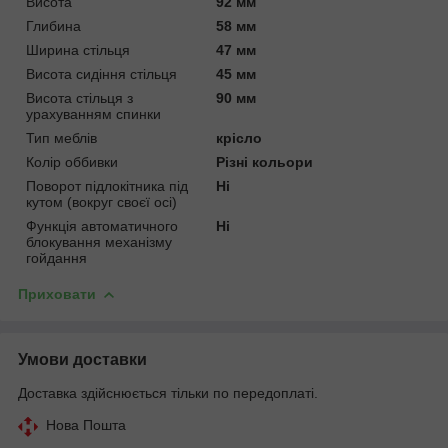
Висота
92 мм
Глибина
58 мм
Ширина стільця
47 мм
Висота сидіння стільця
45 мм
Висота стільця з
90 мм
урахуванням спинки
Тип меблів
крісло
Колір оббивки
Різні кольори
Поворот підлокітника під
Ні
кутом (вокруг своєї осі)
Функція автоматичного
Ні
блокування механізму
гойдання
Приховати
Умови доставки
Доставка здійснюється тільки по передоплаті.
Нова Пошта