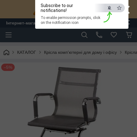
×
Subscribe to our
notifications!
To enable permission prompts, click
ESC
Інтернет-магазин "ЛАМ" - меблі
on the notification icon
КАТАЛОГ
Крісла комп'ютерні для дому і офісу
Крісл
–5%