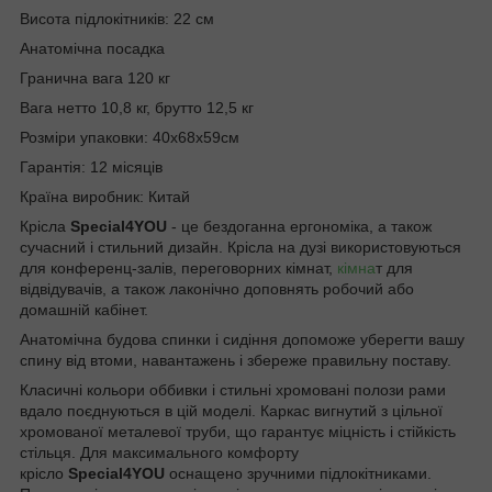
Висота підлокітників: 22 см
Aнатомічна посадка
Гранична вага 120 кг
Вага нетто 10,8 кг, брутто 12,5 кг
Розміри упаковки: 40х68х59см
Гарантія: 12 місяців
Країна виробник: Китай
Крісла
Special4YOU
- це бездоганна ергономіка, а також
сучасний і стильний дизайн. Крісла на дузі використовуються
для конференц-залів, переговорних кімнат,
кімна
т для
відвідувачів, а також лаконічно доповнять робочий або
домашній кабінет.
Анатомічна будова спинки і сидіння допоможе уберегти вашу
спину від втоми, навантажень і збереже правильну поставу.
Класичні кольори оббивки і стильні хромовані полози рами
вдало поєднуються в цій моделі. Каркас вигнутий з цільної
хромованої металевої труби, що гарантує міцність і стійкість
стільця. Для максимального комфорту
крісло
Special4YOU
оснащено зручними підлокітниками.