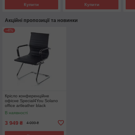
Купити
Купити
Акційні пропозиції та новинки
–4%
Крісло конференційне
офісне Special4You Solano
office artleather black
В наявності
3 949
₴
4 099 ₴