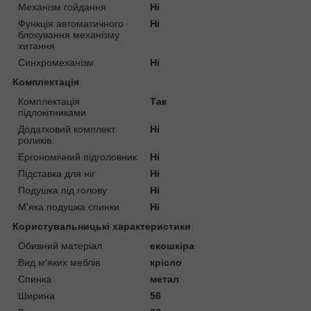
Механізм гойдання
Ні
Функція автоматичного
Ні
блокування механізму
хитання
Синхромеханізм
Ні
Комплектація
Комплектація
Так
підлокітниками
Додатковий комплект
Ні
роликів
Ергономічний підголовник
Ні
Підставка для ніг
Ні
Подушка під голову
Ні
М'яка подушка спинки
Ні
Користувальницькі характеристики
Обивний матеріал
екошкіра
Вид м'яких меблів
крісло
Спинка
метал
Ширина
56