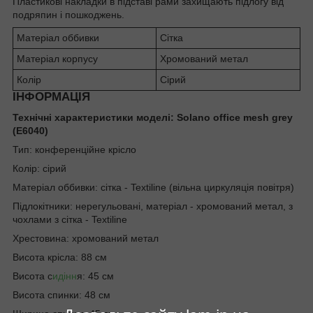
Пластикові накладки в підставі рами захищають підлогу від
подряпин і пошкоджень.
Матеріал оббивки
Сітка
Матеріал корпусу
Хромований метал
Колір
Сірий
ІНФОРМАЦІЯ
Технічні характеристики моделі: Solano office mesh grey
(E6040)
Тип: конференційне крісло
Колір: сірий
Матеріал оббивки: сітка - Textiline (вільна циркуляція повітря)
Підлокітники: нерегульовані, матеріал - хромований метал, з
чохлами з сітка - Textiline
Хрестовина: хромований метал
Висота крісла: 88 см
Висота с
идінн
я: 45 см
Висота спинки: 48 см