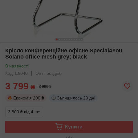
Крісло конференційне офісне Special4You
Solano office mesh grey; black
В наявності
Код: E6040
Опт і роздріб
3 799
₴
3 999 ₴
Економія
200 ₴
Залишилось
23 дні
3 800 ₴
від 4 шт.
Купити
або