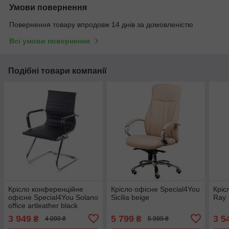
Умови повернення
Повернення товару впродовж 14 днів за домовленістю
Всі умови повернення
Подібні товари компанії
Крісло конференційне
Крісло офісне Special4You
Кріс
офісне Special4You Solano
Sicilia beige
Ray
office artleather black
3 949
5 799
3 5
₴
₴
4 099 ₴
5 999 ₴