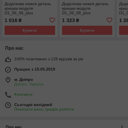
Додаткова нижня деталь
Додаткова нижня деталь
Дода
кришки модуля
кришки модуля
кри
D1_56_06_plus
D1_06_08_plus
D1_
1 016
1 323
1 2
₴
₴
Купити
Купити
Про нас
100% позитивних з 128 відгуків за рік
Працює з 15.05.2019
м. Дніпро
Дніпро, Україна
Контакти
Сьогодні вихідний
Показати весь графік роботи
Про нас