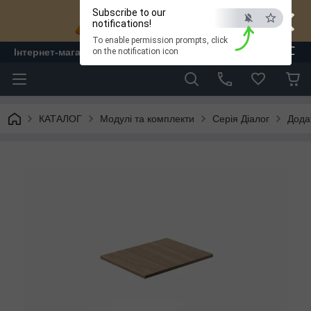
×
Subscribe to our
notifications!
To enable permission prompts, click
ESC
Інтернет-магазин "ЛАМ" - меблі
on the notification icon
КАТАЛОГ
Модулі та комплекти
Серія Діалог
Дода