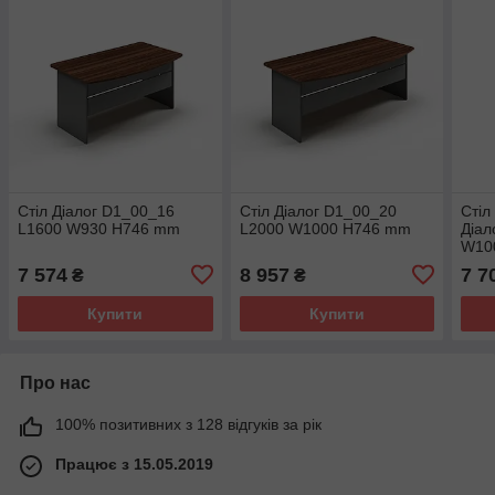
Стіл Діалог D1_00_16
Стіл Діалог D1_00_20
Стіл
L1600 W930 H746 mm
L2000 W1000 H746 mm
Діал
W10
7 574
8 957
7 7
₴
₴
Купити
Купити
Про нас
100% позитивних з 128 відгуків за рік
Працює з 15.05.2019