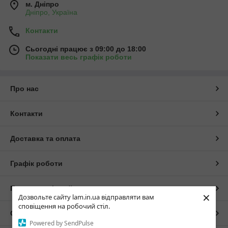
м. Дніпро
Дніпро, Україна
Контакти
Сьогодні працює з 09:00 до 18:00
Показати весь графік роботи
Про нас
Контакти
Доставка та оплата
Графік роботи
Повна версія сайту
×
Дозвольте сайту lam.in.ua відправляти вам
сповіщення на робочий стіл.
Сайт створено на маркетплейсі
Prom.ua
Powered by SendPulse