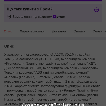
Що таке купити з Пром?
Замовлення під захистом
Опис
Характеристики
Доставка
Оплата
Умови п
Опис
Характеристика застосовуваної ЛДСП, ЛХДФ та крайки
Товщина ламінованої ДСП – 18 мм, виробництва компанії
«Kronospan». Задні стінки шаф із цільної ламінованої ХДФ/
ДСП завтовшки 3/18 мм, виробництва компанії «Kronospan».
Товщина кромкової ABS-стрічки виробництва компанії
«Rehau» (Германія): - стільниці столів – 2 мм; - робоча
поверхня верхніх кришок тумб і шаф – 2 мм; - фасади шаф –
2 мм. "Характеристика застосовуваної фурнітури Ніжки столів
– регульовані, виробництва компанії «Permo» (Італія). Ніжки
столів – регульовані, виробництва компанії «Permo» (Італія).
Ніжки шаф та тумб – регульовані, виробництва компанії
Дозвольте сайту lam.in.ua
«Permo» (Італія). Напрямні для висувних ящиків – роликові