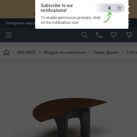
×
Subscribe to our
notifications!
To enable permission prompts, click
ESC
Інтернет-магазин "ЛАМ" - меблі
on the notification icon
КАТАЛОГ
Модулі та комплекти
Серія Діалог
Стіл