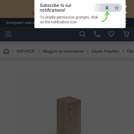
×
Subscribe to our
notifications!
To enable permission prompts, click
ESC
Інтернет-магазин "ЛАМ" - меблі
on the notification icon
КАТАЛОГ
Модулі та комплекти
Серія Атрибут
Пе