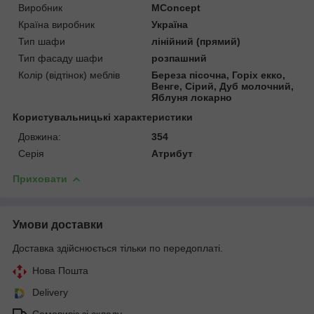
Виробник
MConcept
Країна виробник
Україна
Тип шафи
лінійний (прямий)
Тип фасаду шафи
розпашний
Колір (відтінок) меблів
Береза пісочна, Горіх екко,
Венге, Сірий, Дуб молочний,
Яблуня локарно
Користувальницькі характеристики
Довжина:
354
Серія
Атрибут
Приховати
Умови доставки
Доставка здійснюється тільки по передоплаті.
Нова Пошта
Delivery
Самовивіз зі складу