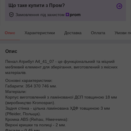
Що таке купити з Пром?
Замовлення під захистом
Опис
Характеристики
Доставка
Оплата
Умови п
Опис
Пенал Атрибут A4_41_07 - це функціональний та міцний
меблевий елемент для зберігання, виготовлений з якісних
матеріалів.
Основні характеристики:
Габарити: 354 370 746 мм.
Матеріали:
Корпус виготовлений з ламінованої ДСП товщиною 18 мм
(виробництво Kronospan).
Задня стінка - цільна ламінована ХДФ товщиною 3 мм
(Pfleider, Польща).
Кромка ABS (Rehau, Німеччина):
Верхні кришки та полиці - 2 мм.
Фасади – 0,45 мм.