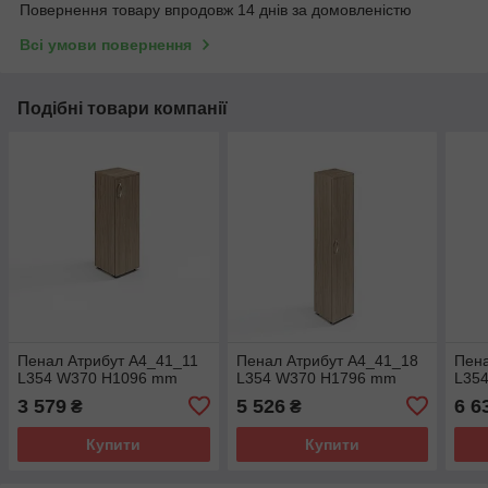
Повернення товару впродовж 14 днів за домовленістю
Всі умови повернення
Подібні товари компанії
Пенал Атрибут A4_41_11
Пенал Атрибут A4_41_18
Пена
L354 W370 H1096 mm
L354 W370 H1796 mm
L35
3 579
5 526
6 6
₴
₴
Купити
Купити