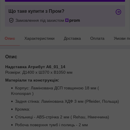
Що таке купити з Пром?
Замовлення під захистом
Опис
Характеристики
Доставка
Оплата
Умови п
Опис
Надставка Атрибут A6_01_14
Розміри: Д1400 x Ш370 x В1050 мм
Матеріали та конструкція:
Корпус: Ламінована ДСП товщиною 18 мм (
Kronospan )
Задня стінка: Ламінована ХДФ 3 мм (Pfleider, Польща)
Кромка:
Стільниці - ABS-стрічка 2 мм ( Rehau, Німеччина)
Робоча поверхня тумб і полиць - 2 мм