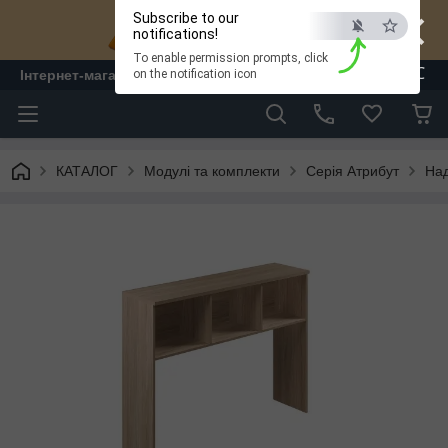
×
Subscribe to our
notifications!
To enable permission prompts, click
ESC
Інтернет-магазин "ЛАМ" - меблі
on the notification icon
КАТАЛОГ
Модулі та комплекти
Серія Атрибут
Над