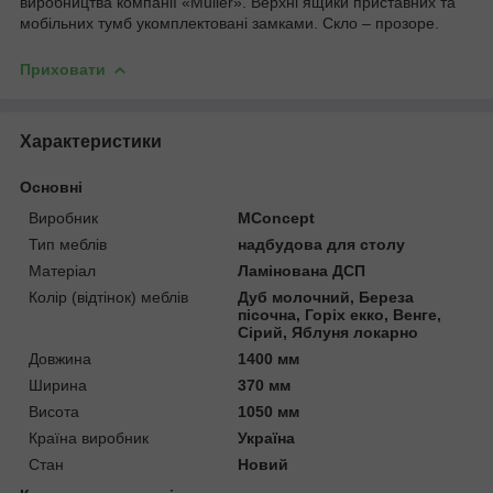
виробництва компанії «Muller». Верхні ящики приставних та
мобільних тумб укомплектовані замками. Скло – прозоре.
Приховати
Характеристики
Основні
Виробник
MConcept
Тип меблів
надбудова для столу
Матеріал
Ламінована ДСП
Колір (відтінок) меблів
Дуб молочний, Береза
пісочна, Горіх екко, Венге,
Сірий, Яблуня локарно
Довжина
1400 мм
Ширина
370 мм
Висота
1050 мм
Країна виробник
Україна
Стан
Новий