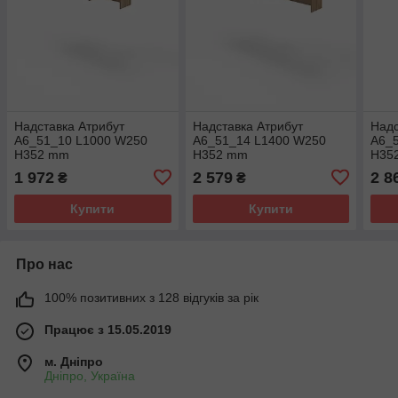
Надставка Атрибут
Надставка Атрибут
Надс
A6_51_10 L1000 W250
A6_51_14 L1400 W250
A6_
H352 mm
H352 mm
H35
1 972
2 579
2 8
₴
₴
Купити
Купити
Про нас
100% позитивних з 128 відгуків за рік
Працює з 15.05.2019
м. Дніпро
Дніпро, Україна