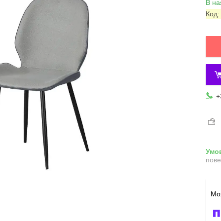
В на
Код
+
пове