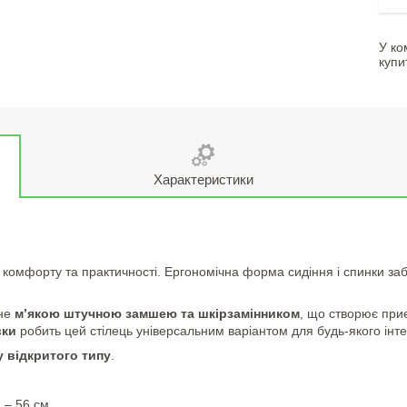
У ко
купи
Характеристики
омфорту та практичності. Ергономічна форма сидіння і спинки забе
ене
м’якою штучною замшею та шкірзамінником
, що створює приє
вки
робить цей стілець універсальним варіантом для будь-якого інт
су відкритого типу
.
 – 56 см