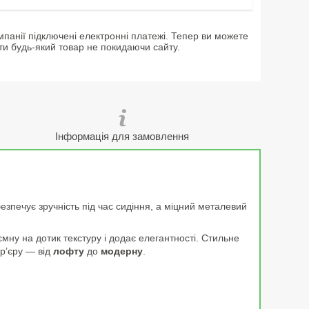
мпанії підключені електронні платежі. Тепер ви можете
ти будь-який товар не покидаючи сайту.
Інформація для замовлення
зпечує зручність під час сидіння, а міцний металевий
мну на дотик текстуру і додає елегантності. Стильне
ер’єру — від
лофту
до
модерну
.