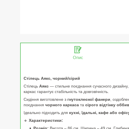
Опис
Стілець Аякс, чорний/сірий
Стілець
Аякс
— стильне поєднання сучасного дизайну, к
каркас гарантує стабільність та довговічність.
Сидіння виготовлене з
гнутоклеєної фанери
, оздобл
поєднання
чорного каркаса
та
сірого відтінку обби
Ідеально підходить для
кухні, їдальні, кафе або офі
🔹
Характеристики:
Розмір:
Висота – 86 см, Ширина – 49 см, Глибина