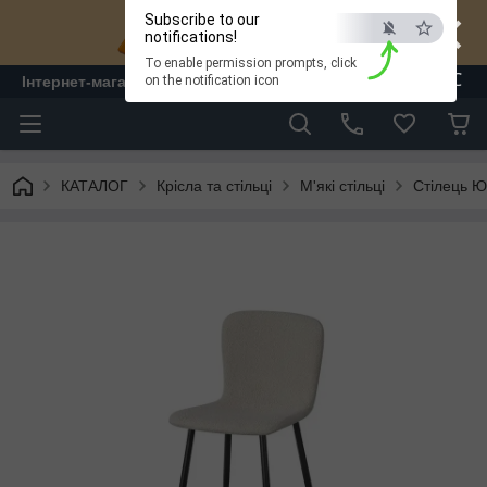
×
Subscribe to our
notifications!
To enable permission prompts, click
ESC
Інтернет-магазин "ЛАМ" - меблі
on the notification icon
КАТАЛОГ
Крісла та стільці
М'які стільці
Стілець Ю