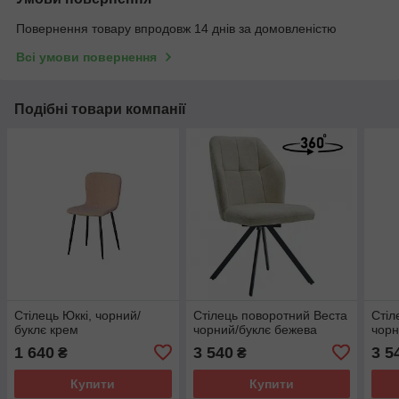
Повернення товару впродовж 14 днів за домовленістю
Всі умови повернення
Подібні товари компанії
Стілець Юккі, чорний/
Стілець поворотний Веста
Стіл
буклє крем
чорний/буклє бежева
чорн
1 640
3 540
3 5
₴
₴
Купити
Купити