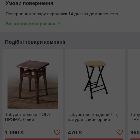
Умови повернення
Повернення товару впродовж 14 днів за домовленістю
Всі умови повернення
Подібні товари компанії
Табурет обідній НОГА
Табурет розкладний Чіп,
Табу
ПРЯМА, білий
натуральний/чорний
ПРЯМ
1 090
470
960
₴
₴