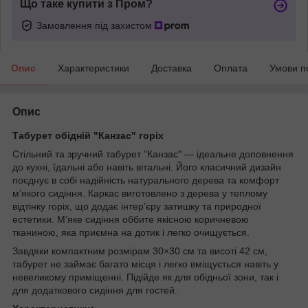
Що таке купити з Пром?
Замовлення під захистом
Опис
Характеристики
Доставка
Оплата
Умови п
Опис
Табурет обідній "Канзас" горіх
Стільний та зручний табурет "Канзас" — ідеальне доповнення
до кухні, їдальні або навіть вітальні. Його класичний дизайн
поєднує в собі надійність натурального дерева та комфорт
м’якого сидіння. Каркас виготовлено з дерева у теплому
відтінку горіх, що додає інтер’єру затишку та природної
естетики. М’яке сидіння оббите якісною коричневою
тканиною, яка приємна на дотик і легко очищується.
Завдяки компактним розмірам 30×30 см та висоті 42 см,
табурет не займає багато місця і легко вміщується навіть у
невеликому приміщенні. Підійде як для обідньої зони, так і
для додаткового сидіння для гостей.