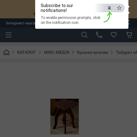
×
Subscribe to our
notifications!
To enable permission prompts, click
ESC
Інтернет-магазин "ЛАМ" - меблі
on the notification icon
КАТАЛОГ
МІКС-МЕБЛІ
Кухонні куточки
Табурет об