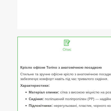
Опис
Крісло офісне Torino з анатомічною посадкою
Стильне та зручне офісне крісло з анатомічною посадк
забезпечує комфорт навіть під час тривалого сидіння.
Характеристики:
Матеріал спинки:
сітка з високою міцністю на р
Сидіння:
поліпшений поліпропілен (PP) — надійн
Підлокітники:
нерегульовані, пластик, чорного к