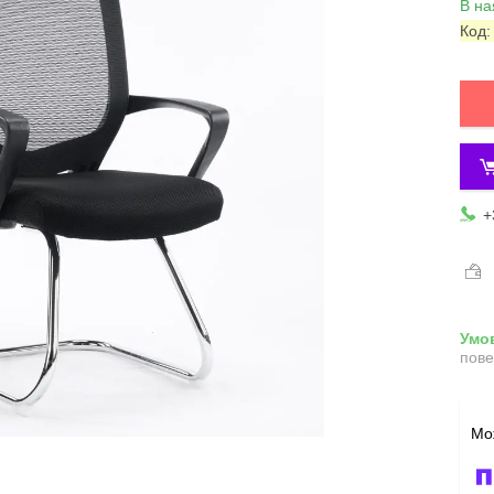
В на
Код
+
пове