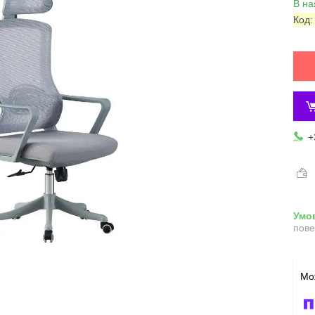
В на
Код
+
пове