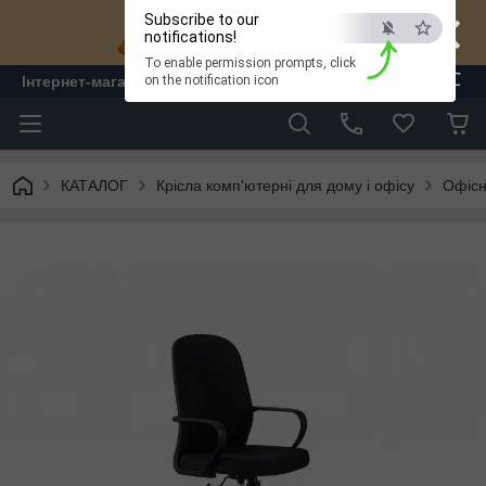
×
Subscribe to our
notifications!
To enable permission prompts, click
ESC
Інтернет-магазин "ЛАМ" - меблі
on the notification icon
КАТАЛОГ
Крісла комп'ютерні для дому і офісу
Офісні