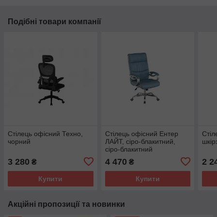
Подібні товари компанії
Стілець офісний Техно,
Стілець офісний Ентер
Стіл
чорний
ЛАЙТ, сіро-блакитний,
шкір
сіро-блакитний
3 280
4 470
2 2
₴
₴
Купити
Купити
Акційні пропозиції та новинки