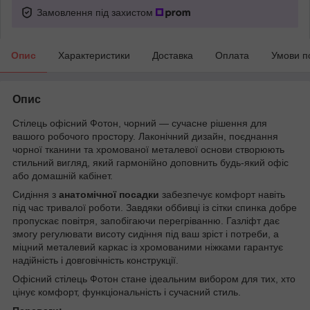
Замовлення під захистом
Опис
Характеристики
Доставка
Оплата
Умови п
Опис
Стілець офісний Фотон, чорний — сучасне рішення для
вашого робочого простору. Лаконічний дизайн, поєднання
чорної тканини та хромованої металевої основи створюють
стильний вигляд, який гармонійно доповнить будь-який офіс
або домашній кабінет.
Сидіння з
анатомічної посадки
забезпечує комфорт навіть
під час тривалої роботи. Завдяки оббивці із сітки спинка добре
пропускає повітря, запобігаючи перегріванню. Газліфт дає
змогу регулювати висоту сидіння під ваш зріст і потреби, а
міцний металевий каркас із хромованими ніжками гарантує
надійність і довговічність конструкції.
Офісний стілець Фотон стане ідеальним вибором для тих, хто
цінує комфорт, функціональність і сучасний стиль.