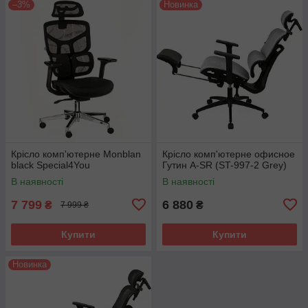
–3%
Новинка
Крісло комп'ютерне Monblan
Крісло комп'ютерне офисное
black Special4You
Гутин A-SR (ST-997-2 Grey)
В наявності
В наявності
7 799
6 880
₴
₴
7 999 ₴
Купити
Купити
Новинка