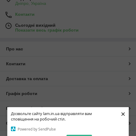
Дніпро, Україна
Контакти
Сьогодні вихідний
Показати весь графік роботи
Про нас
Контакти
Доставка та оплата
Графік роботи
Повна версія сайту
×
Дозвольте сайту lam.in.ua відправляти вам
сповіщення на робочий стіл.
Сайт створено на маркетплейсі
Prom.ua
Powered by SendPulse