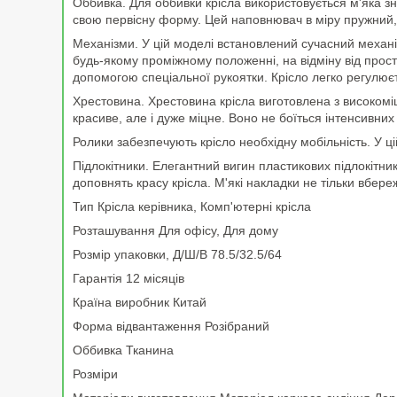
Оббивка. Для оббивки крісла використовується м'яка зн
свою первісну форму. Цей наповнювач в міру пружний
Механізми. У цій моделі встановлений сучасний механіз
будь-якому проміжному положенні, на відміну від прост
допомогою спеціальної рукоятки. Крісло легко регулюєт
Хрестовина. Хрестовина крісла виготовлена з високоміцн
красиве, але і дуже міцне. Воно не боїться інтенсивни
Ролики забезпечують крісло необхідну мобільність. У цій
Підлокітники. Елегантний вигин пластикових підлокітн
доповнять красу крісла. М'які накладки не тільки вбер
Тип Крісла керівника, Комп'ютерні крісла
Розташування Для офісу, Для дому
Розмір упаковки, Д/Ш/В 78.5/32.5/64
Гарантія 12 місяців
Країна виробник Китай
Форма відвантаження Розібраний
Оббивка Тканина
Розміри