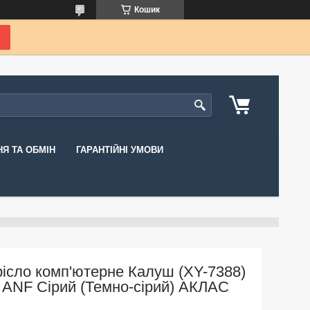
Кошик
Я ТА ОБМІН
ГАРАНТІЙНІ УМОВИ
рісло комп'ютерне Калуш (XY-7388)
ANF Сірий (Темно-сірий) АКЛАС