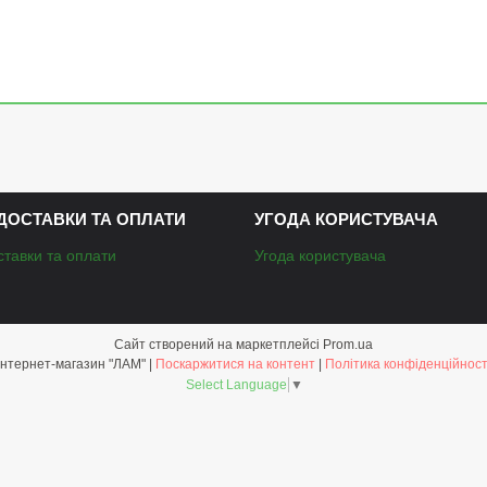
ДОСТАВКИ ТА ОПЛАТИ
УГОДА КОРИСТУВАЧА
ставки та оплати
Угода користувача
Сайт створений на маркетплейсі
Prom.ua
Інтернет-магазин "ЛАМ" |
Поскаржитися на контент
|
Політика конфіденційност
Select Language
▼