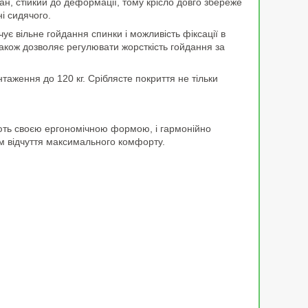
ан, стійкий до деформації, тому крісло довго збереже
і сидячого.
є вільне гойдання спинки і можливість фіксації в
також дозволяє регулювати жорсткість гойдання за
таження до 120 кг. Сріблясте покриття не тільки
дують своєю ергономічною формою, і гармонійно
 їм відчуття максимального комфорту.