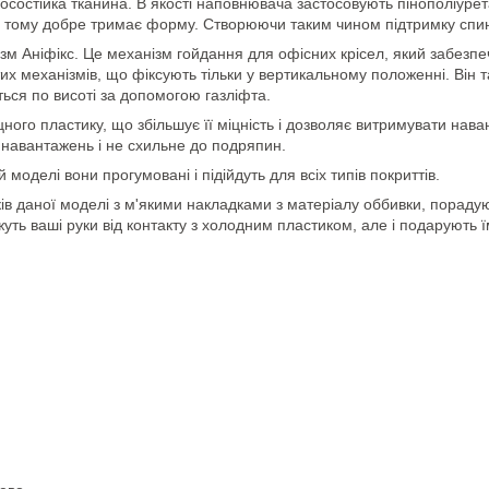
осостійка тканина. В якості наповнювача застосовують пінополіурет
, тому добре тримає форму. Створюючи таким чином підтримку спин
м Аніфікс. Це механізм гойдання для офісних крісел, який забезпечу
их механізмів, що фіксують тільки у вертикальному положенні. Він 
ься по висоті за допомогою газліфта.
ого пластику, що збільшує її міцність і дозволяє витримувати наван
х навантажень і не схильне до подряпин.
 моделі вони прогумовані і підійдуть для всіх типів покриттів.
иків даної моделі з м'якими накладками з матеріалу оббивки, пора
ежуть ваші руки від контакту з холодним пластиком, але і подарують