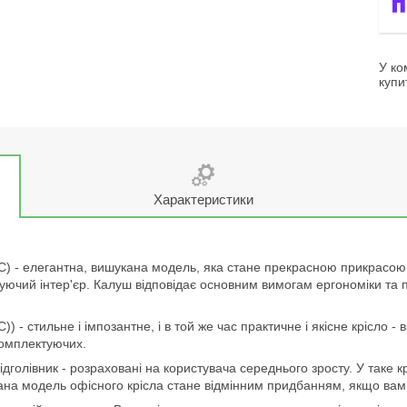
У ко
купи
Характеристики
С) - елегантна, вишукана модель, яка стане прекрасною прикрасою 
ючий інтер'єр. Калуш відповідає основним вимогам ергономіки та пра
 - стильне і імпозантне, і в той же час практичне і якісне крісло - 
 комплектуючих.
дголівник - розраховані на користувача середнього зросту. У таке кр
 дана модель офісного крісла стане відмінним придбанням, якщо ва