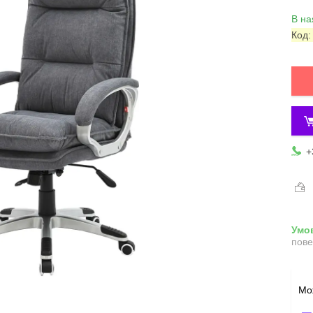
В на
Код
+
пове