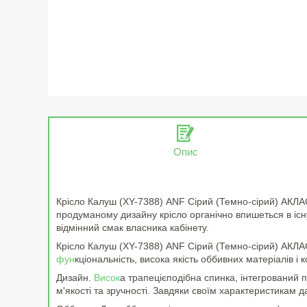
Опис
Крісло Калуш (XY-7388) ANF Сірий (Темно-сірий) АКЛА
продуманому дизайну крісло органічно впишеться в існу
відмінний смак власника кабінету.
Крісло Калуш (XY-7388) ANF Сірий (Темно-сірий) АКЛАС))
фун
кціональність, висока якість оббивних матеріалів і
Дизайн.
Висок
а трапецієподібна спинка, інтегрований пі
м'якості та зручності. Завдяки своїм характеристикам