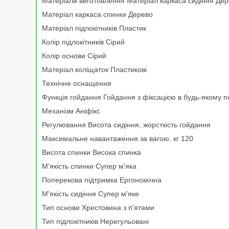
Матеріали виготовлення Матеріал каркаса сидіння Де
Матеріал каркаса спинки Дерево
Матеріал підлокітників Пластик
Колір підлокітників Сірий
Колір основи Сірий
Матеріал коліщаток Пластикові
Технічне оснащення
Функція гойдання Гойдання з фіксацією в будь-якому 
Механізм Аніфікс
Регулювання Висота сидіння, жорсткість гойдання
Максимальне навантаження за вагою, кг 120
Висота спинки Висока спинка
М'якість спинки Супер м'яка
Поперекова підтримка Ергономічна
М'якість сидіння Супер м'яке
Тип основи Хрестовина з п'ятами
Тип підлокітників Нерегульовані