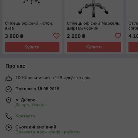
Стілець офісний Фотон,
Стілець офісний Марсель,
Стіл
аква
шкірзам чорний
chr
3 800
2 200
4 1
₴
₴
Купити
Купити
Про нас
100% позитивних з 128 відгуків за рік
Працює з 15.05.2019
м. Дніпро
Дніпро, Україна
Контакти
Сьогодні вихідний
Показати весь графік роботи