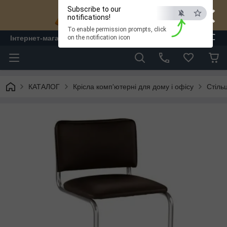
×
Subscribe to our
notifications!
To enable permission prompts, click
ESC
Інтернет-магазин "ЛАМ" - меблі
on the notification icon
КАТАЛОГ
Крісла комп'ютерні для дому і офісу
Стільц