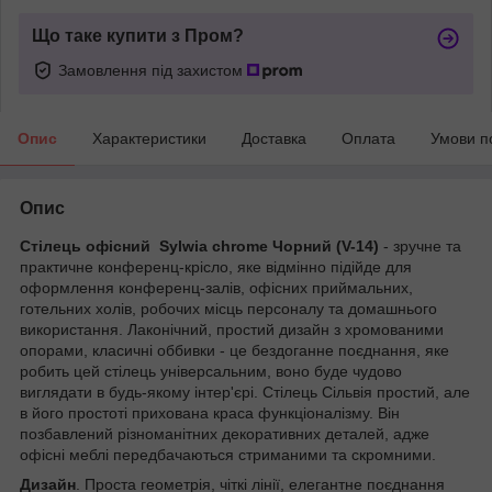
Що таке купити з Пром?
Замовлення під захистом
Опис
Характеристики
Доставка
Оплата
Умови п
Опис
Стілець офісний Sylwia chrome Чорний (V-14)
- зручне та
практичне конференц-крісло, яке відмінно підійде для
оформлення конференц-залів, офісних приймальних,
готельних холів, робочих місць персоналу та домашнього
використання. Лаконічний, простий дизайн з хромованими
опорами, класичні оббивки - це бездоганне поєднання, яке
робить цей стілець універсальним, воно буде чудово
виглядати в будь-якому інтер'єрі. Стілець Сільвія простий, але
в його простоті прихована краса функціоналізму. Він
позбавлений різноманітних декоративних деталей, адже
офісні меблі передбачаються стриманими та скромними.
Дизайн
. Проста геометрія, чіткі лінії, елегантне поєднання