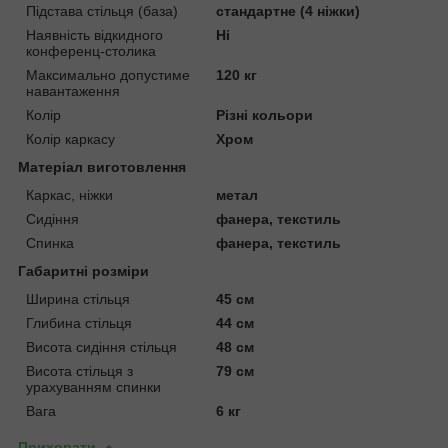
Підстава стільця (база)
стандартне (4 ніжки)
Наявність відкидного
Ні
конференц-столика
Максимально допустиме
120 кг
навантаження
Колір
Різні кольори
Колір каркасу
Хром
Матеріал виготовлення
Каркас, ніжки
метал
Сидіння
фанера, текстиль
Спинка
фанера, текстиль
Габаритні розміри
Ширина стільця
45 см
Глибина стільця
44 см
Висота сидіння стільця
48 см
Висота стільця з
79 см
урахуванням спинки
Вага
6 кг
Приховати