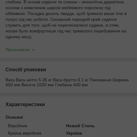
глибока. В основі сидіння та спинки – монолітна дерев'яна
основа з невеликим шаром меблевого поролону під
оббивкою. Посадка досить тверда, щоб тримати ваше тіло в
тонусі під час роботи. Скошений передній край сидіння
служить для того, щоб не перетискалися судини, а отже,
ногам було комфортніше під час тривалого перебування на
одному місці.
Приховати
Спосіб упаковки
Вага Вага нетто 5.35 кг Вага брутто 6.1 кг Паковання Ширина
450 мм Висота 1020 мм Глибина 440 мм
Характеристики
Основні
Виробник
Новий Стиль
Країна виробник
Україна