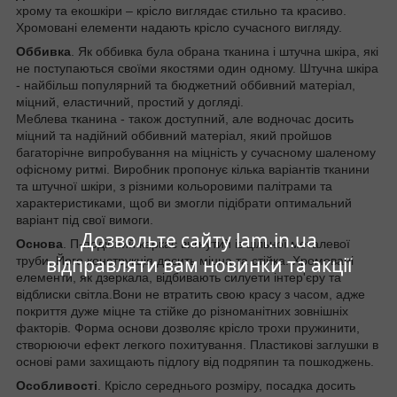
хрому та екошкіри – крісло виглядає стильно та красиво.
Хромовані елементи надають крісло сучасного вигляду.
Оббивка
. Як оббивка була обрана тканина і штучна шкіра, які
не поступаються своїми якостями один одному. Штучна шкіра
- найбільш популярний та бюджетний оббивний матеріал,
міцний, еластичний, простий у догляді.
Меблева тканина - також доступний, але водночас досить
міцний та надійний оббивний матеріал, який пройшов
багаторічне випробування на міцність у сучасному шаленому
офісному ритмі. Виробник пропонує кілька варіантів тканини
та штучної шкіри, з різними кольоровими палітрами та
характеристиками, щоб ви змогли підібрати оптимальний
варіант під свої вимоги.
Дозвольте сайту lam.in.ua
Основа
. П-подібний каркас вигнутий із цільної металевої
відправляти вам новинки та акції
труби. Його конструкція досить міцна та стійка. Хромовані
елементи, як дзеркала, відбивають силуети інтер'єру та
відблиски світла.Вони не втратить свою красу з часом, адже
покриття дуже міцне та стійке до різноманітних зовнішніх
факторів. Форма основи дозволяє крісло трохи пружинити,
створюючи ефект легкого похитування. Пластикові заглушки в
основі рами захищають підлогу від подряпин та пошкоджень.
Особливості
. Крісло середнього розміру, посадка досить