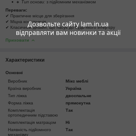
🔸
Тип основи:
з підйомним механізмом
Переваги:
✔ Практичне місце для зберігання
✔ Міцна конструкція
Дозвольте сайту lam.in.ua
✔ Класичний дизайн, що пасує до будь-якого інтер’єру
відправляти вам новинки та акції
Приховати
Характеристики
Основні
Виробник
Мікс меблі
Країна виробник
Україна
Тип ліжка
двоспальне
Форма ліжка
прямокутна
Комплектація
Так
ортопедичним підставою
Комплектація матрацом
Ні
Наявність підйомного
Так
механізму