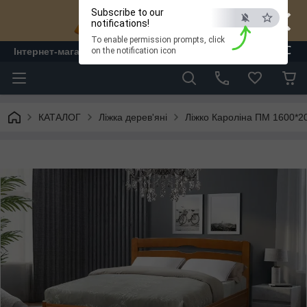
×
Subscribe to our
notifications!
To enable permission prompts, click
ESC
Інтернет-магазин "ЛАМ" - меблі
on the notification icon
КАТАЛОГ
Ліжка дерев'яні
Ліжко Кароліна ПМ 1600*20