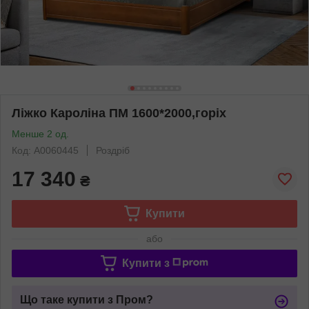
Ліжко Кароліна ПМ 1600*2000,горіх
Менше 2 од.
Код: А0060445
Роздріб
17 340
₴
Купити
або
Купити з
Що таке купити з Пром?