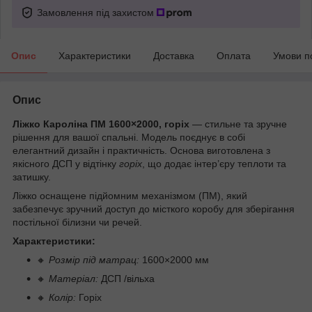
Замовлення під захистом
Опис
Характеристики
Доставка
Оплата
Умови п
Опис
Ліжко Кароліна ПМ 1600×2000, горіх
— стильне та зручне
рішення для вашої спальні. Модель поєднує в собі
елегантний дизайн і практичність. Основа виготовлена з
якісного ДСП у відтінку
горіх
, що додає інтер’єру теплоти та
затишку.
Ліжко оснащене підйомним механізмом (ПМ), який
забезпечує зручний доступ до місткого коробу для зберігання
постільної білизни чи речей.
Характеристики:
🔸
Розмір під матрац:
1600×2000 мм
🔸
Матеріал:
ДСП /вільха
🔸
Колір:
Горіх