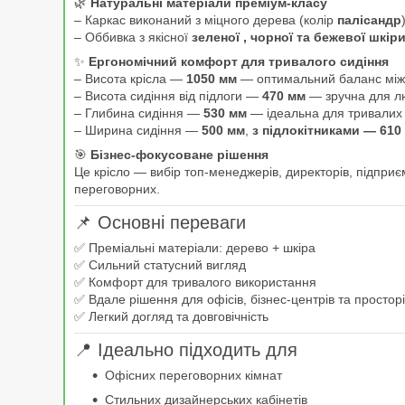
🌿
Натуральні матеріали преміум-класу
– Каркас виконаний з міцного дерева (колір
палісандр
– Оббивка з якісної
зеленої , чорної та бежевої шкір
✨
Ергономічний комфорт для тривалого сидіння
– Висота крісла —
1050 мм
— оптимальний баланс між 
– Висота сидіння від підлоги —
470 мм
— зручна для лю
– Глибина сидіння —
530 мм
— ідеальна для тривалих 
– Ширина сидіння —
500 мм
,
з підлокітниками — 610
🎯
Бізнес-фокусоване рішення
Це крісло — вибір топ-менеджерів, директорів, підприєм
переговорних.
📌 Основні переваги
✅ Преміальні матеріали: дерево + шкіра
✅ Сильний статусний вигляд
✅ Комфорт для тривалого використання
✅ Вдале рішення для офісів, бізнес-центрів та простор
✅ Легкий догляд та довговічність
📍 Ідеально підходить для
Офісних переговорних кімнат
Стильних дизайнерських кабінетів