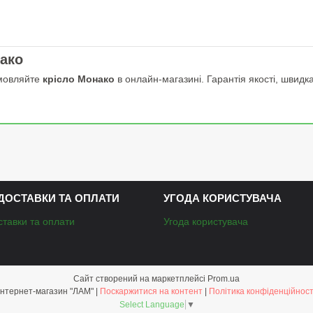
ако
амовляйте
крісло Монако
в онлайн-магазині. Гарантія якості, швидка 
ДОСТАВКИ ТА ОПЛАТИ
УГОДА КОРИСТУВАЧА
ставки та оплати
Угода користувача
Сайт створений на маркетплейсі
Prom.ua
Інтернет-магазин "ЛАМ" |
Поскаржитися на контент
|
Політика конфіденційност
Select Language
▼