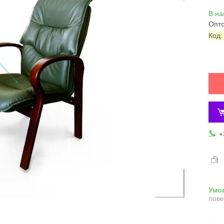
В на
Опто
Код
+
пове