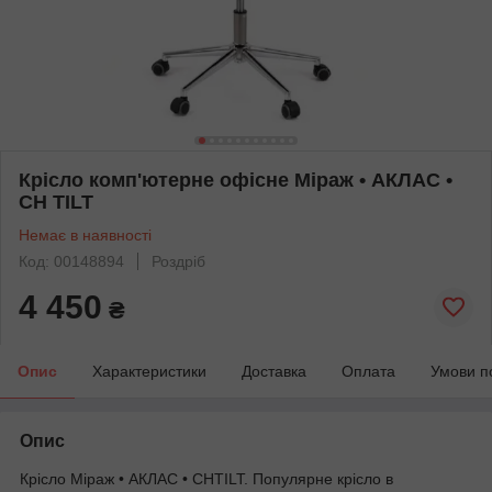
Крісло комп'ютерне офісне Міраж • АКЛАС •
CH TILT
Немає в наявності
Код: 00148894
Роздріб
4 450
₴
Опис
Характеристики
Доставка
Оплата
Умови п
Опис
Крісло Міраж • АКЛАС • CHTILT. Популярне крісло в