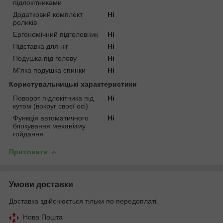
підлокітниками
Додатковий комплект
Ні
роликів
Ергономічний підголовник
Ні
Підставка для ніг
Ні
Подушка під голову
Ні
М'яка подушка спинки
Ні
Користувальницькі характеристики
Поворот підлокітника під
Ні
кутом (вокруг своєї осі)
Функція автоматичного
Ні
блокування механізму
гойдання
Приховати
Умови доставки
Доставка здійснюється тільки по передоплаті.
Нова Пошта