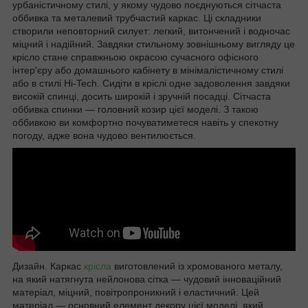
урбаністичному стилі, у якому чудово поєднуються сітчаста
оббивка та металевий трубчастий каркас. Ці складники
створили неповторний силует: легкий, витончений і водночас
міцний і надійний. Завдяки стильному зовнішньому вигляду це
крісло стане справжньою окрасою сучасного офісного
інтер'єру або домашнього кабінету в мінімалістичному стилі
або в стилі Hi-Tech. Сидіти в кріслі одне задоволення завдяки
високій спинці, досить широкій і зручній посадці. Сітчаста
оббивка спинки — головний козир цієї моделі. З такою
оббивкою ви комфортно почуватиметеся навіть у спекотну
погоду, адже вона чудово вентилюється.
Дизайн. Каркас
крісла
виготовлений із хромованого металу,
на який натягнута нейлонова сітка — чудовий інноваційний
матеріал, міцний, повітропроникний і еластичний. Цей
матеріал — основний елемент декору цієї моделі, який