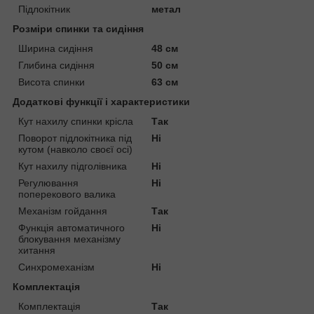
Підлокітник
метал
Розміри спинки та сидіння
Ширина сидіння
48 см
Глибина сидіння
50 см
Висота спинки
63 см
Додаткові функції і характеристики
Кут нахилу спинки крісла
Так
Поворот підлокітника під
Ні
кутом (навколо своєї осі)
Кут нахилу підголівника
Ні
Регулювання
Ні
поперекового валика
Механізм гойдання
Так
Функція автоматичного
Ні
блокування механізму
хитання
Синхромеханізм
Ні
Комплектація
Комплектація
Так