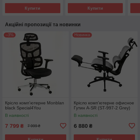
Купити
Купити
Акційні пропозиції та новинки
–3%
Новинка
Крісло комп'ютерне Monblan
Крісло комп'ютерне офисное
black Special4You
Гутин A-SR (ST-997-2 Grey)
В наявності
В наявності
7 799
6 880
₴
₴
7 999 ₴
Купити
Купити