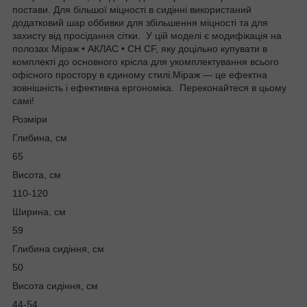
постави. Для більшої міцності в сидінні використаний
додатковий шар оббивки для збільшення міцності та для
захисту від просідання сітки. У цій моделі є модифікація на
полозах Міраж • АКЛАС • CH CF, яку доцільно купувати в
комплекті до основного крісла для укомплектування всього
офісного простору в єдиному стилі.Міраж — це ефектна
зовнішність і ефективна ергономіка. Переконайтеся в цьому
самі!
Розміри
Глибина, см
65
Висота, см
110-120
Ширина, см
59
Глибина сидіння, см
50
Висота сидіння, см
44-54