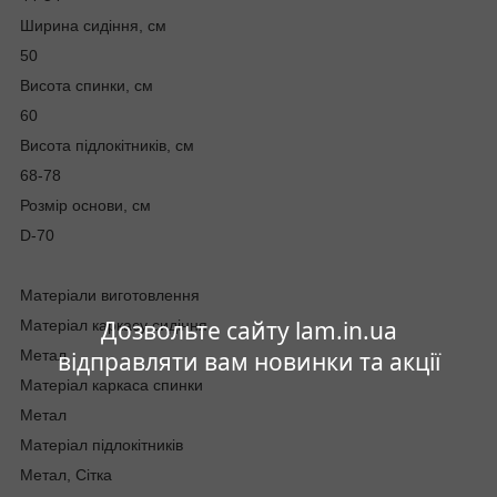
Ширина сидіння, см
50
Висота спинки, см
60
Висота підлокітників, см
68-78
Розмір основи, см
D-70
Матеріали виготовлення
Дозвольте сайту lam.in.ua
Матеріал каркасу сидіння
Метал
відправляти вам новинки та акції
Матеріал каркаса спинки
Метал
Матеріал підлокітників
Метал, Сітка