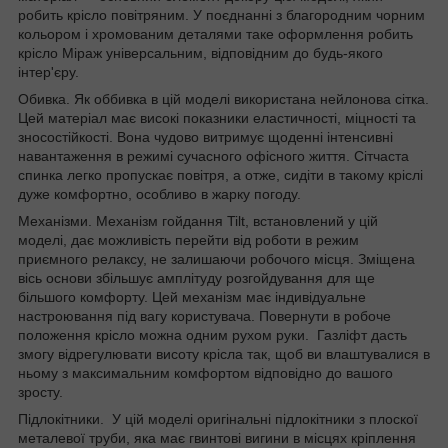
робить крісло повітряним. У поєднанні з благородним чорним
кольором і хромованим деталями таке оформлення робить
крісло Міраж універсальним, відповідним до будь-якого
інтер'єру.
Обивка. Як оббивка в цій моделі використана нейлонова сітка.
Цей матеріал має високі показники еластичності, міцності та
зносостійкості. Вона чудово витримує щоденні інтенсивні
навантаження в режимі сучасного офісного життя. Сітчаста
спинка легко пропускає повітря, а отже, сидіти в такому кріслі
дуже комфортно, особливо в жарку погоду.
Механізми. Механізм гойдання Tilt, встановлений у цій
моделі, дає можливість перейти від роботи в режим
приємного релаксу, не залишаючи робочого місця. Зміщена
вісь основи збільшує амплітуду розгойдування для ще
більшого комфорту. Цей механізм має індивідуальне
настроювання під вагу користувача. Повернути в робоче
положення крісло можна одним рухом руки. Газліфт дасть
змогу відрегулювати висоту крісла так, щоб ви влаштувалися в
ньому з максимальним комфортом відповідно до вашого
зросту.
Підлокітники. У цій моделі оригінальні підлокітники з плоскої
металевої труби, яка має гвинтові вигини в місцях кріплення