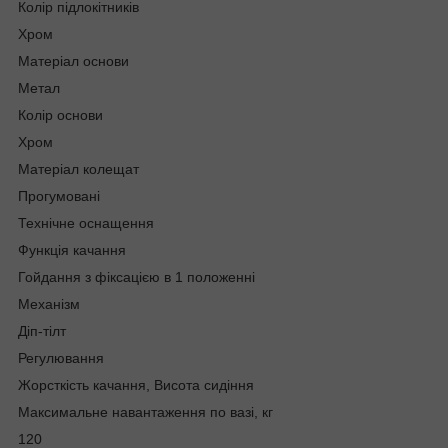
Колір підлокітників
Хром
Матеріал основи
Метал
Колір основи
Хром
Матеріал колещат
Прогумовані
Технічне оснащення
Функція качання
Гойдання з фіксацією в 1 положенні
Механізм
Діп-тілт
Регулювання
Жорсткість качання, Висота сидіння
Максимальне навантаження по вазі, кг
120