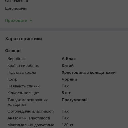
Особливості
Ергономічні
Приховати
Характеристики
Основні
Виробник
А-Клас
Країна виробник
Китай
Підстава крісла
Хрестовина з коліщатками
Колір
Чорний
Наявність спинки
Так
Кількість коліщат
5 шт.
Тип укомплектованих
Прогумовані
коліщаток
Ортопедичні властивості
Так
Анатомічні властивості
Так
Максимально допустиме
120 кг