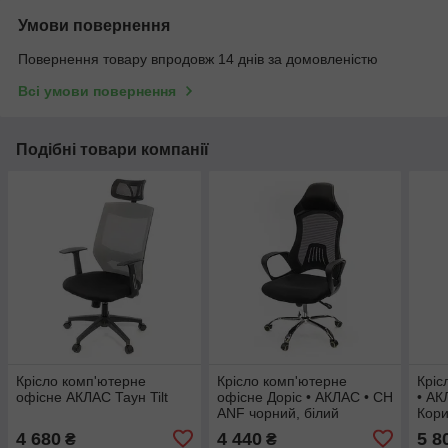
Умови повернення
Повернення товару впродовж 14 днів за домовленістю
Всі умови повернення
Подібні товари компанії
Крісло комп'ютерне
Крісло комп'ютерне
Кріс
офісне АКЛАС Таун Tilt
офісне Доріс • АКЛАС • CH
• АК
ANF чорний, білий
Кори
4 680
4 440
5 8
₴
₴