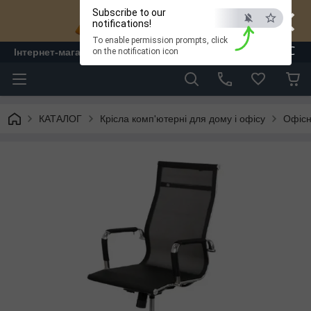
×
Subscribe to our
notifications!
To enable permission prompts, click
ESC
Інтернет-магазин "ЛАМ" - меблі
on the notification icon
КАТАЛОГ
Крісла комп'ютерні для дому і офісу
Офісні