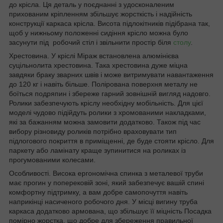
до крісла. Ця деталь у поєднанні з удосконаленим
прихованим кріпленням збільшує жорсткість і надійність
конструкції каркаса крісла. Висота підлокітників підібрана так,
щоб у нижньому положенні сидіння крісло можна було
засунути під робочий стіл і звільнити простір біля
столу
.
Хрестовина. У кріслі Міраж встановлена алюмінієва
суцільнолита хрестовина. Така хрестовина дуже міцна
завдяки браку зварних швів і може витримувати навантаження
до 120 кг і навіть більше. Полірована поверхня металу не
боїться подряпин і збереже гарний зовнішній вигляд надовго.
Ролики забезпечують кріслу необхідну мобільність. Для цієї
моделі чудово підійдуть ролики з хромованими накладками,
які за бажанням можна замовити додатково. Також під час
вибору різновиду роликів потрібно враховувати тип
підлогового покриття в приміщенні, де буде стояти крісло. Для
паркету або ламінату краще зупинитися на роликах із
прогумованими колесами.
Особливості. Висока ергономічна спинка з металевої труби
має прогин у поперековій зоні, який забезпечує вашій спині
комфортну підтримку, а вам добре самопочуття навіть
наприкінці насиченого робочого дня. У місці вигину труба
каркаса додатково армована, що збільшує її міцність Посадка
помірно жорстка, що добре для збереження правильної