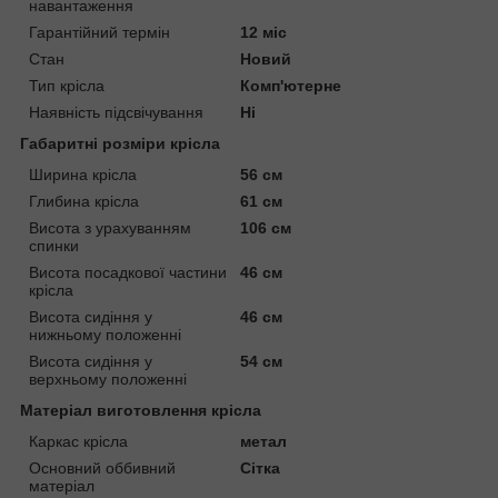
навантаження
Гарантійний термін
12 міс
Стан
Новий
Тип крісла
Комп'ютерне
Наявність підсвічування
Ні
Габаритні розміри крісла
Ширина крісла
56 см
Глибина крісла
61 см
Висота з урахуванням
106 см
спинки
Висота посадкової частини
46 см
крісла
Висота сидіння у
46 см
нижньому положенні
Висота сидіння у
54 см
верхньому положенні
Матеріал виготовлення крісла
Каркас крісла
метал
Основний оббивний
Сітка
матеріал