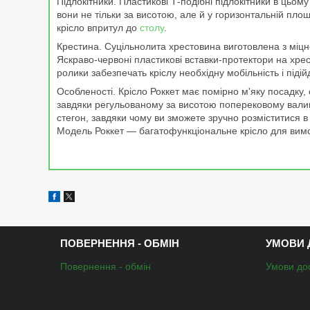
Підлокітники. Пластикові Т-подібні підлокітники в цьо
вони не тільки за висотою, але й у горизонтальній пло
крісло впритул до
столу
.
Крестина. Суцільнолита хрестовина виготовлена з міцно
Яскраво-червоні пластикові вставки-протектори на хре
ролики забезпечать кріслу необхідну мобільність і підій
Особленості. Крісло Роккет має помірно м'яку посадку
завдяки регульованому за висотою поперековому валику т
стегон, завдяки чому ви зможете зручно розміститися в
Модель Роккет — багатофункціональне крісло для вимо
ПОВЕРНЕННЯ - ОБМІН
УМОВИ 
Повернення - обмін
Умови до