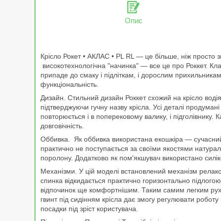
Опис
Крісло Рокет • АКЛАС • PL RL — це більше, ніж просто 
високотехнологічна "начинка" — все це про Роккет. Клас
припаде до смаку і підліткам, і дорослим прихильникам 
функціональність.
Дизайн. Стильний дизайн Роккет схожий на крісло вод
підтверджуючи гучну назву крісла. Усі деталі продумані
повторюється і в поперековому валику, і підголівнику. 
довговічність.
Оббивка. Як оббивка використана екошкіра — сучасний 
практично не поступається за своїми якостями натураль
поролону. Додатково як пом'якшувач використано силі
Механізми. У цій моделі встановлений механізм релакс
спинка відкидається практично горизонтально підлогою
відпочинок ще комфортнішим. Таким самим легким рухо
гвинт під сидінням крісла дає змогу регулювати роботу
посадки під зріст користувача.