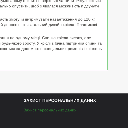
прогумованому покриттю верхньої частини. Регулюються
мально опустити, щоб з'явилася можливість підсунути
асть змогу їй витримувати навантаження до 120 кг.
 й доповнюють загальний дизайн крісла. Пластикові
ання на одному місці. Спинка крісла висока, але
удь-якого зросту. У кріслі є бічна підтримка спини та
влюються за допомогою спеціальних ременів і кріплень.
ЗАХИСТ ПЕРСОНАЛЬНИХ ДАНИХ
Захист персональних даних