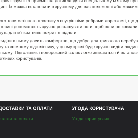
му кріслі зручні та приємні на дотик завдяки спеціальному м'якому 
щині. Їх можна встановити в зручному для вас положенні або макси
го товстостінного пластику з внутрішніми ребрами жорсткості, що д
стовині допомагають зручно розташувати ноги, щоб вони не ковзали
дуть для м'яких типів покриття підлоги.
, сидіти в ньому досить комфортно, що добре для тривалого перебув
а знімному підголівнику, у цьому кріслі буде зручно сидіти людині б
 ньому. Підголівник і поперековий валик легко знімаються й встано
гливих користувачів.
ДОСТАВКИ ТА ОПЛАТИ
УГОДА КОРИСТУВАЧА
ставки та оплати
Угода користувача