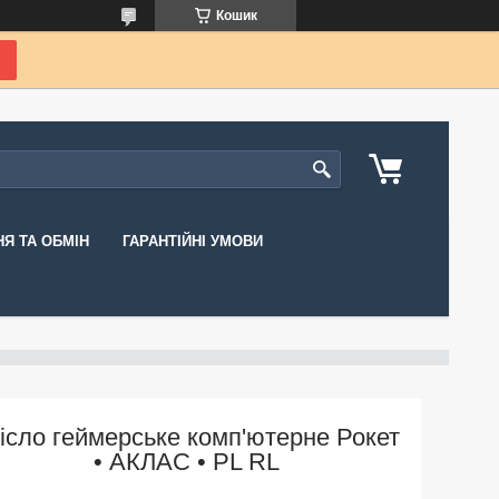
Кошик
Я ТА ОБМІН
ГАРАНТІЙНІ УМОВИ
ісло геймерське комп'ютерне Рокет
• АКЛАС • PL RL