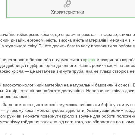
Характеристики
звичайне геймерське крісло, це справжня ракета — яскраве, стильне 
ний дизайн, ергономічність, висока якість матеріалів і механізмів -
віртуального світу. Ті, хто досить багато часу проводити за робочим 
ія перегонового боліда або штурманського
крісла
міжзоряного корабля
 до дрібниць і підібрані один до одного. Навіть ролики схожі на ав
Каркас крісла — це металева вигнута труба, яка не тільки створює не
високотехнологічний матеріал на натуральній бавовняній основі. В
ній шкірі, а за ціною набагато доступніша. Наповнення крісла доси
конове волокно.
. За допомогою цього механізму можна змінювати й фіксувати кут н
 — у такому кріслі можна чудово відпочити. Увімкнувши режим гойд
м руки ви зможете повернути крісло в зручне для роботи положен
 механізму гойдання залежно від ваги того, хто збирається на ньом