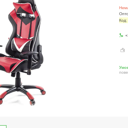
Нема
Опто
Код
+
пове