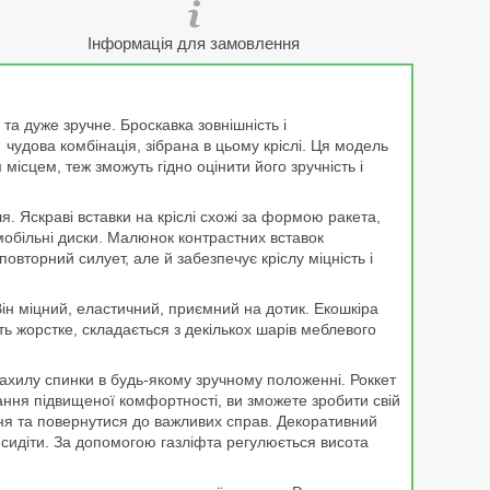
Інформація для замовлення
та дуже зручне. Броскавка зовнішність і
 чудова комбінація, зібрана в цьому кріслі. Ця модель
місцем, теж зможуть гідно оцінити його зручність і
. Яскраві вставки на кріслі схожі за формою ракета,
томобільні диски. Малюнок контрастних вставок
повторний силует, але й забезпечує кріслу міцність і
ін міцний, еластичний, приємний на дотик. Екошкіра
ть жорстке, складається з декількох шарів меблевого
ахилу спинки в будь-якому зручному положенні. Роккет
ання підвищеної комфортності, ви зможете зробити свій
ня та повернутися до важливих справ. Декоративний
у сидіти. За допомогою газліфта регулюється висота