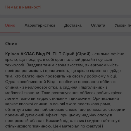
Немає в наявності
Опис
Характеристики
Доставка
Оплата
Умови п
Опис
Крісло АКЛАС Вінд PL TILT Сірий (Сірий)
- стильне офісне
крісло, що поєднує в собі оригінальний дизайн і сучасні
технології. Завдяки таким своїм якостям, як ергономічність,
повітропроникність і практичність, це крісло відмінно підійде
тим, хто багато часу проводить на своєму робочому місці.
Одна з особливостей Вінд - особливе поєднання оббивок:
спинка - з нейлонової сітки, а сидіння і підголівник - з
меблевої тканини. Таке розташування оббивок робить крісло
легким, воно виглядає стильним і дихаючим. Оригінальний
каркас високої спинки, в основі якого пластикова рама,
обтягнута міцною нейлоновою сіткою, що допомагає створити
приємний дихаючий ефект і при цьому надійну опору в
поперековій області. Високий підголівник і сидіння обтягнуті
стільникового тканиною. Цей матеріал по фактурі і