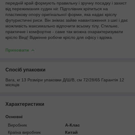
передній край формують правильну і зручну посадку і захист
від пережимания судин ніг. Підголівник кріпиться на
пластикову опору оригінальної форми, яка надає кріслу
футуристичні риси. Він знімає зайве навантаження з шиї і дає
можливість максимально відпочити всьому тілу. Стильне,
практичне і комфортне - саме так можна охарактеризувати
крісло Вінд! Відмінне робоче крісло для офісу і вдома.
Приховати
Спосіб упаковки
Вага, кг 13 Розміри упаковки Д/Ш/В, см 72/28/65 Гарантія 12
місяців
Характеристики
Основні
Виробник
А-Клас
Країна виробник
Китай