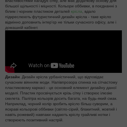
властивостями нагадує сітку, але має додаткову основу для
більшої щільності і міцності. Кольори оббивки, в поєднанні з
білим і чорним пластиком деталей
крісла
, вдало
підкреслюють футуристичний дизайн крісла - таке крісло
відмінно доповнить інтер'єр не тільки сучасного офісу, але і
домашній кабінет.
Дизайн
. Дизайн крісла урбаністичний, що відповідає
сучасним віянням моди. Напівпрозора спинка на сітчастому
пластиковому каркасі - це основний елемент дизайну даної
моделі. Пластик просвічується крізь сітку і створює ілюзію
скелета. Палітра кольорів досить багата, на будь-який смак.
Наприклад, чорний колір зробить крісло більш суворим, а
яскраві кольорові оббивки (світло-сірий, блакитний, жовтий і
навіть рожевий) навпаки надають кріслу грайливі нотки і
створюють позитивний настрій.