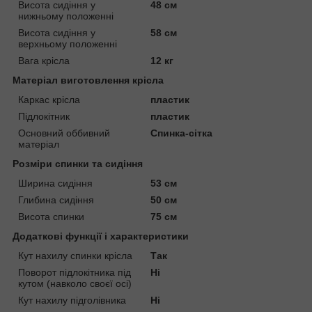
Висота сидіння у
48 см
нижньому положенні
Висота сидіння у
58 см
верхньому положенні
Вага крісла
12 кг
Матеріал виготовлення крісла
Каркас крісла
пластик
Підлокітник
пластик
Основний оббивний
Спинка-сітка
матеріал
Розміри спинки та сидіння
Ширина сидіння
53 см
Глибина сидіння
50 см
Висота спинки
75 см
Додаткові функції і характеристики
Кут нахилу спинки крісла
Так
Поворот підлокітника під
Ні
кутом (навколо своєї осі)
Кут нахилу підголівника
Ні