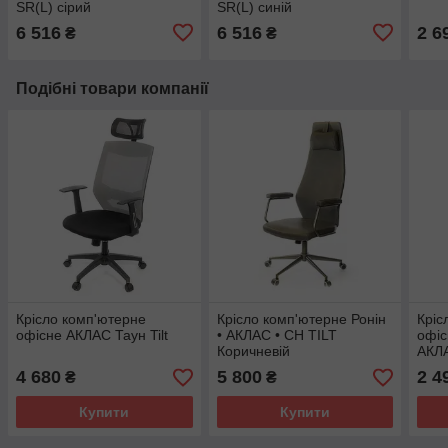
SR(L) сірий
SR(L) синій
6 516
6 516
2 6
₴
₴
Подібні товари компанії
Крісло комп'ютерне
Крісло комп'ютерне Ронін
Кріс
офісне АКЛАС Таун Tilt
• АКЛАС • CH TILT
офіс
Коричневій
АКЛА
4 680
5 800
2 4
₴
₴
Купити
Купити