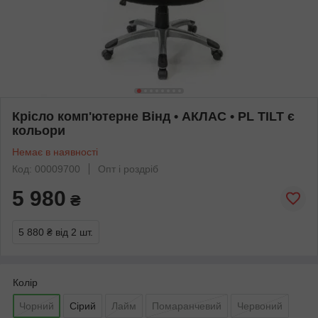
Крісло комп'ютерне Вінд • АКЛАС • PL TILT є
кольори
Немає в наявності
Код: 00009700
Опт і роздріб
5 980
₴
5 880 ₴
від 2 шт.
Колір
Чорний
Сірий
Лайм
Помаранчевий
Червоний