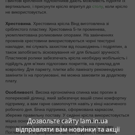
Гвинтові кріплення підлокітників дають можливість підняти їх
вертикально, і присунути крісло впритул до
столу
, коли крісло
не використовується.
Хрестовина
. Хрестовина крісла Вінд виготовлена зі
сріблястого пластику. Хрестовина 5-ти променева,
укомплектована роликовими опорами. На закінченнях
променів хрестовини використовуються чорні текстурні
накладки, які служать захистом від пошкоджень і подряпин, а
також запобігають зісковзування ніг для більшої зручності.
Пластикові ролики забезпечать крісла необхідну мобільність і
підійдуть для м'яких підлогових покриттів, на приклад для
ковроліну. Для паркету, плитки або ламінату рекомендуємо
замінити їх на прогумовані, які можна замовити за додаткову
плату.
Особливості
. Висока ергономічна спинка має прогин в
поперековій ділянці, який забезпечує вашій спині комфортну
підтримку, а вам гарне самопочуття навіть у кінці насиченого
робочого дня. Бічна підтримка, сформована каркасом,
збереже правильну поставу. У сидінні крісла використовується
Дозвольте сайту lam.in.ua
міцна основа з гнутоклеєної фанери, яка спільно з
поролоновим наповненням формують зручну посадку.
відправляти вам новинки та акції
Поглиблення в центральній частині сидіння, і скошений