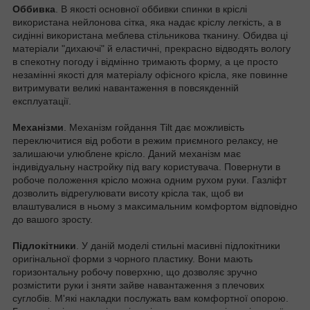
Оббивка
. В якості основної оббивки спинки в кріслі
використана нейлонова сітка, яка надає кріслу легкість, а в
сидінні використана меблева стільникова тканину. Обидва ці
матеріали "дихаючі" й еластичні, прекрасно відводять вологу
в спекотну погоду і відмінно тримають форму, а це просто
незамінні якості для матеріалу офісного крісла, яке повинне
витримувати великі навантаження в повсякденній
експлуатації.
Механізми
. Механізм гойдання Tilt дає можливість
переключитися від роботи в режим приємного релаксу, не
залишаючи улюблене крісло. Даний механізм має
індивідуальну настройку під вагу користувача. Повернути в
робоче положення крісло можна одним рухом руки. Газліфт
дозволить відрегулювати висоту крісла так, щоб ви
влаштувалися в ньому з максимальним комфортом відповідно
до вашого зросту.
Підлокітники
. У даній моделі стильні масивні підлокітники
оригінальної форми з чорного пластику. Вони мають
горизонтальну робочу поверхню, що дозволяє зручно
розмістити руки і зняти зайве навантаження з плечових
суглобів. М'які накладки послужать вам комфортної опорою.