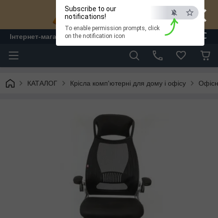
×
Subscribe to our
notifications!
To enable permission prompts, click
ESC
Інтернет-магазин "ЛАМ" - меблі
on the notification icon
КАТАЛОГ
Крісла комп'ютерні для дому і офісу
Офісні