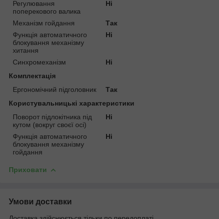
Регулювання
Ні
поперекового валика
Механізм гойдання
Так
Функція автоматичного
Ні
блокування механізму
хитання
Синхромеханізм
Ні
Комплектація
Ергономічний підголовник
Так
Користувальницькі характеристики
Поворот підлокітника під
Ні
кутом (вокруг своєї осі)
Функція автоматичного
Ні
блокування механізму
гойдання
Приховати
Умови доставки
Доставка здійснюється тільки по передоплаті.