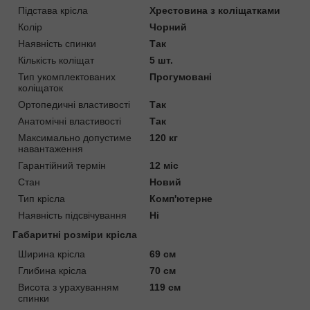
Підстава крісла
Хрестовина з коліщатками
Колір
Чорний
Наявність спинки
Так
Кількість коліщат
5 шт.
Тип укомплектованих
Прогумовані
коліщаток
Ортопедичні властивості
Так
Анатомічні властивості
Так
Максимально допустиме
120 кг
навантаження
Гарантійний термін
12 міс
Стан
Новий
Тип крісла
Комп'ютерне
Наявність підсвічування
Ні
Габаритні розміри крісла
Ширина крісла
69 см
Глибина крісла
70 см
Висота з урахуванням
119 см
спинки