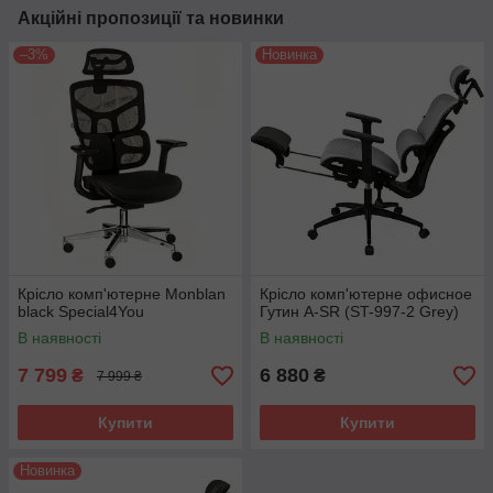
Акційні пропозиції та новинки
–3%
Новинка
Крісло комп'ютерне Monblan
Крісло комп'ютерне офисное
black Special4You
Гутин A-SR (ST-997-2 Grey)
В наявності
В наявності
7 799
6 880
₴
₴
7 999 ₴
Купити
Купити
Новинка