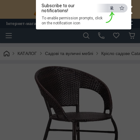
×
Subscribe to our
notifications!
To enable permission prompts, click
ESC
Інтернет-магазин "ЛАМ" - меблі
on the notification icon
КАТАЛОГ
Садові та вуличні меблі
Крісло садове Cata