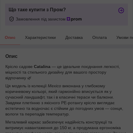
Що таке купити з Пром?
Замовлення під захистом
Опис
Характеристики
Доставка
Оплата
Умови п
Опис
Крісло садове
Catalina
— це ідеальне поєднання легкості,
міцності та стильного дизайну для вашого простору
відпочинку 🌿
Ця модель із колекції
Mexico
виконана у глибокому
коричневому кольорі, який гармонійно вписується як у
сучасний ландшафт, так і в класичні тераси чи балкони.
Завдяки плетінню з якісного PE-ротангу крісло виглядає
естетично та водночас є стійким до погодних умов — сонця,
вологи та перепадів температур.
Металевий каркас забезпечує надійність конструкції та
витримує навантаження до 150 кг, а продумана ергономіка