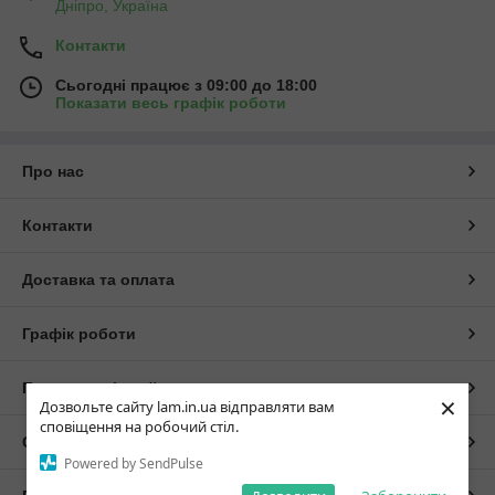
Дніпро, Україна
Контакти
Сьогодні працює з 09:00 до 18:00
Показати весь графік роботи
Про нас
Контакти
Доставка та оплата
Графік роботи
Повна версія сайту
×
Дозвольте сайту lam.in.ua відправляти вам
сповіщення на робочий стіл.
Сайт створено на маркетплейсі
Prom.ua
Powered by SendPulse