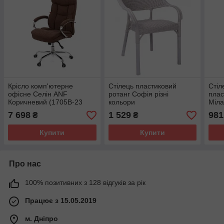
Крісло комп'ютерне
Стілець пластиковий
Стіл
офісне Селін ANF
ротанг Софія різні
плас
Коричневий (1705B-23
кольори
Міла
Brown) Акласс
7 698
1 529
981
₴
₴
Купити
Купити
Про нас
100% позитивних з 128 відгуків за рік
Працює з 15.05.2019
м. Дніпро