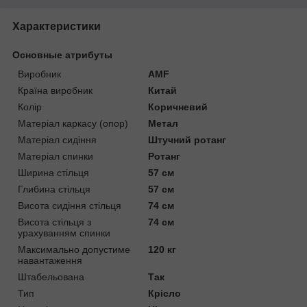
Характеристики
Основные атрибуты
Виробник
AMF
Країна виробник
Китай
Колір
Коричневий
Матеріал каркасу (опор)
Метал
Матеріал сидіння
Штучний ротанг
Матеріал спинки
Ротанг
Ширина стільця
57 см
Глибина стільця
57 см
Висота сидіння стільця
74 см
Висота стільця з
74 см
урахуванням спинки
Максимально допустиме
120 кг
навантаження
Штабельована
Так
Тип
Крісло