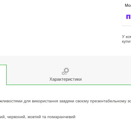
У ко
купи
Характеристики
жливостями для використання завдяки своєму презентабельному зовн
ений, червоний, жовтий та помаранчевий