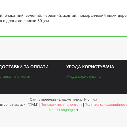
й, блакитний, зелений, червоний, жовтий, помаранчевий ніжки дерев'
д підлоги до спинки 80 ;см
ДОСТАВКИ ТА ОПЛАТИ
УГОДА КОРИСТУВАЧА
ставки та оплати
Угода користувача
Сайт створений на маркетплейсі
Prom.ua
Інтернет-магазин "ЛАМ" |
Поскаржитися на контент
|
Політика конфіденційност
Select Language
▼