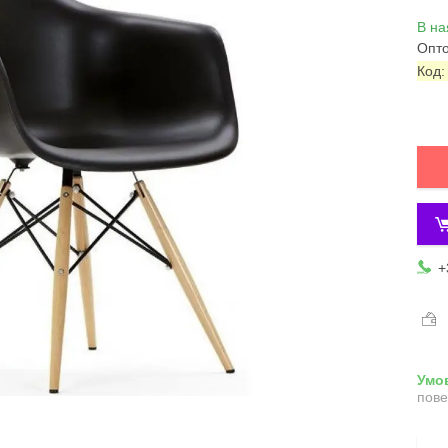
В на
Опто
Код
+
пове