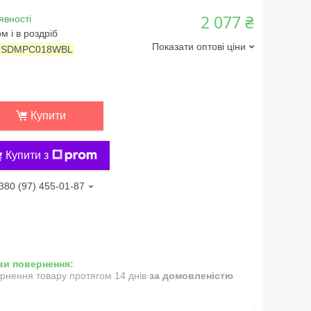
2 077 ₴
явності
м і в роздріб
Показати оптові ціни
:
SDMPC018WBL
Купити
Купити з
380 (97) 455-01-87
рнення товару протягом 14 днів
за домовленістю