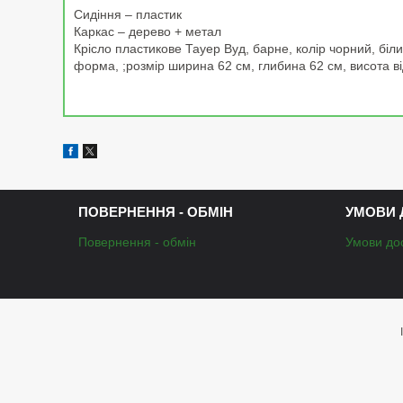
Сидіння – пластик
Каркас – дерево + метал
Крісло пластикове Тауер Вуд, барне, колір чорний, біли
форма, ;розмір ширина 62 см, глибина 62 см, висота ві
ПОВЕРНЕННЯ - ОБМІН
УМОВИ 
Повернення - обмін
Умови до