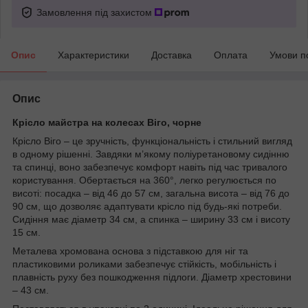
Замовлення під захистом
Опис
Характеристики
Доставка
Оплата
Умови п
Опис
Крісло майстра на колесах Віго, чорне
Крісло Віго – це зручність, функціональність і стильний вигляд
в одному рішенні. Завдяки м’якому поліуретановому сидінню
та спинці, воно забезпечує комфорт навіть під час тривалого
користування. Обертається на 360°, легко регулюється по
висоті: посадка – від 46 до 57 см, загальна висота – від 76 до
90 см, що дозволяє адаптувати крісло під будь-які потреби.
Сидіння має діаметр 34 см, а спинка – ширину 33 см і висоту
15 см.
Металева хромована основа з підставкою для ніг та
пластиковими роликами забезпечує стійкість, мобільність і
плавність руху без пошкодження підлоги. Діаметр хрестовини
– 43 см.