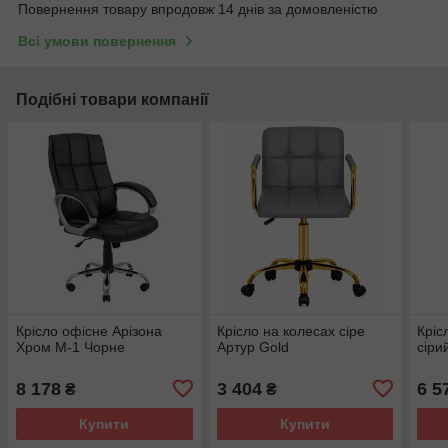
Повернення товару впродовж 14 днів за домовленістю
Всі умови повернення
Подібні товари компанії
Крісло офісне Арізона
Крісло на колесах сіре
Кріс
Хром М-1 Чорне
Артур Gold
сіри
8 178
3 404
6 5
₴
₴
Купити
Купити