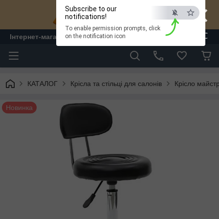
×
Subscribe to our
notifications!
To enable permission prompts, click
ESC
Інтернет-магазин "ЛАМ" - меблі
on the notification icon
КАТАЛОГ
Крісла та стільці для салонів
Крісло майстр
Новинка